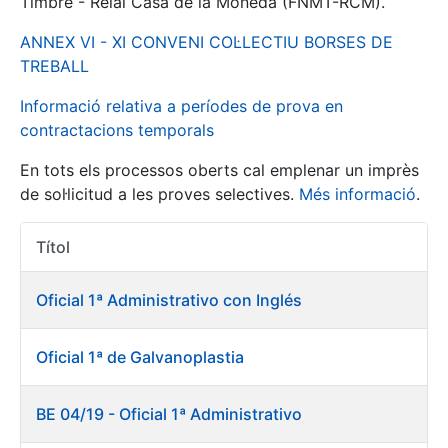
Timbre - Reial Casa de la Moneda (FNMT-RCM).
ANNEX VI - XI CONVENI COL·LECTIU BORSES DE
Mostra/Amaga
TREBALL
Informació relativa a períodes de prova en
contractacions temporals
En tots els processos oberts cal emplenar un imprès
de sol·licitud a les proves selectives.
Més informació
.
Títol
Accions 
Mostra/Amaga
Oficial 1ª Administrativo con Inglés
Mostra/Amaga
Oficial 1ª de Galvanoplastia
Mostra/Amaga
BE 04/19 - Oficial 1ª Administrativo