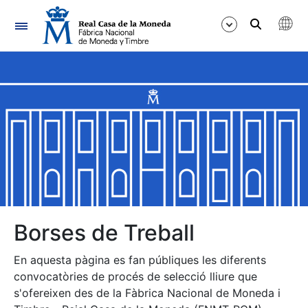
Navegació
Mostra/Amaga
Mostra/Amaga
Mostra/Amaga
Mostra/Amaga
Mostra/Amaga
Borses de Treball
En aquesta pàgina es fan públiques les diferents
Mostra/Amaga
convocatòries de procés de selecció lliure que
s'ofereixen des de la Fàbrica Nacional de Moneda i