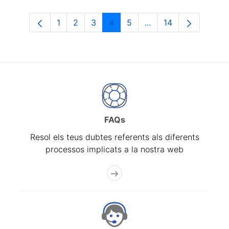
1
2
3
4
5
...
14
Pàgina
Pàgina
Pàgina
Pàgina
Pàgina
Pàgines intermèdies 
Pàgina
FAQs
Resol els teus dubtes referents als diferents
processos implicats a la nostra web