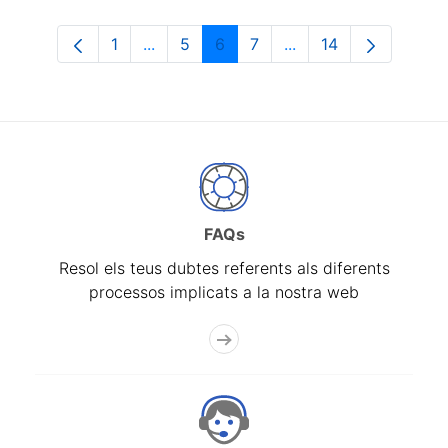
1
...
5
6
7
...
14
Pàgina
Pàgines intermèdies Utilitzeu TAB per n
Pàgina
Pàgina
Pàgina
Pàgines intermèdies 
Pàgina
FAQs
Resol els teus dubtes referents als diferents
processos implicats a la nostra web