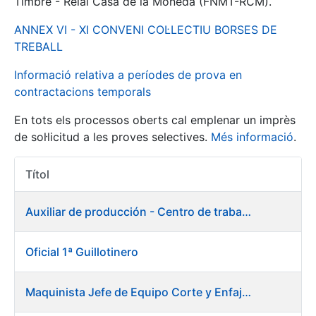
Timbre - Reial Casa de la Moneda (FNMT-RCM).
ANNEX VI - XI CONVENI COL·LECTIU BORSES DE
Mostra/Amaga
TREBALL
Informació relativa a períodes de prova en
contractacions temporals
En tots els processos oberts cal emplenar un imprès
de sol·licitud a les proves selectives.
Més informació
.
Títol
Accions 
Mostra/Amaga
Auxiliar de producción - Centro de trabajo de Burgos
Mostra/Amaga
Oficial 1ª Guillotinero
Mostra/Amaga
Maquinista Jefe de Equipo Corte y Enfajado