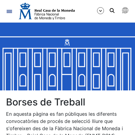
Navegació
Mostra/Amaga
Mostra/Amaga
Mostra/Amaga
Mostra/Amaga
Mostra/Amaga
Borses de Treball
En aquesta pàgina es fan públiques les diferents
Mostra/Amaga
convocatòries de procés de selecció lliure que
s'ofereixen des de la Fàbrica Nacional de Moneda i