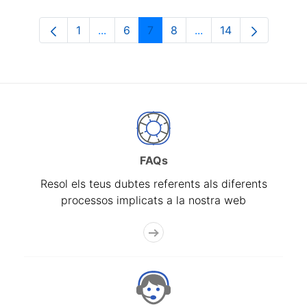
1
...
6
7
8
...
14
Pàgina
Pàgines intermèdies Utilitzeu TAB per n
Pàgina
Pàgina
Pàgina
Pàgines intermèdies 
Pàgina
FAQs
Resol els teus dubtes referents als diferents
processos implicats a la nostra web