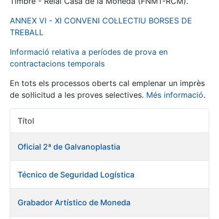
Timbre - Reial Casa de la Moneda (FNMT-RCM).
ANNEX VI - XI CONVENI COL·LECTIU BORSES DE
Mostra/Amaga
TREBALL
Informació relativa a períodes de prova en
contractacions temporals
En tots els processos oberts cal emplenar un imprès
de sol·licitud a les proves selectives.
Més informació
.
Títol
Accions 
Mostra/Amaga
Oficial 2ª de Galvanoplastia
Mostra/Amaga
Técnico de Seguridad Logística
Mostra/Amaga
Grabador Artístico de Moneda