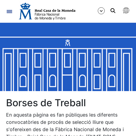
Navegació
Mostra/Amaga
Mostra/Amaga
Mostra/Amaga
Mostra/Amaga
Mostra/Amaga
Borses de Treball
En aquesta pàgina es fan públiques les diferents
Mostra/Amaga
convocatòries de procés de selecció lliure que
s'ofereixen des de la Fàbrica Nacional de Moneda i