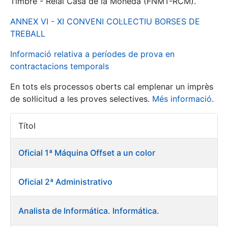
Timbre - Reial Casa de la Moneda (FNMT-RCM).
ANNEX VI - XI CONVENI COL·LECTIU BORSES DE
Mostra/Amaga
TREBALL
Informació relativa a períodes de prova en
contractacions temporals
En tots els processos oberts cal emplenar un imprès
de sol·licitud a les proves selectives.
Més informació
.
Títol
Accions 
Mostra/Amaga
Oficial 1ª Máquina Offset a un color
Mostra/Amaga
Oficial 2ª Administrativo
Mostra/Amaga
Analista de Informática. Informática.