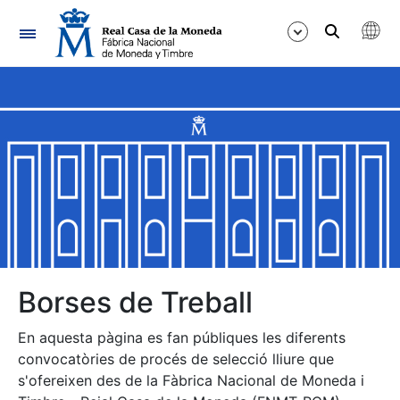
Navegació
Mostra/Amaga
Mostra/Amaga
Mostra/Amaga
Mostra/Amaga
Mostra/Amaga
Borses de Treball
En aquesta pàgina es fan públiques les diferents
Mostra/Amaga
convocatòries de procés de selecció lliure que
s'ofereixen des de la Fàbrica Nacional de Moneda i