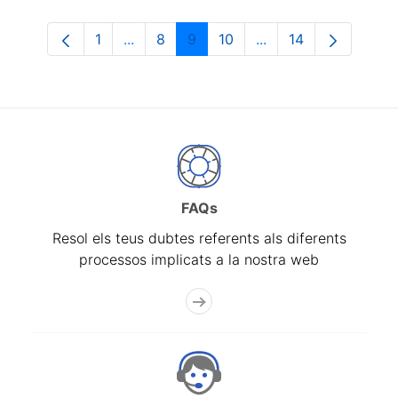
1
...
8
9
10
...
14
Pàgina
Pàgines intermèdies Utilitzeu TAB per n
Pàgina
Pàgina
Pàgina
Pàgines intermèdies 
Pàgina
FAQs
Resol els teus dubtes referents als diferents
processos implicats a la nostra web