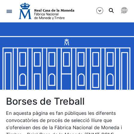
Navegació
Mostra/Amaga
Mostra/Amaga
Mostra/Amaga
Mostra/Amaga
Mostra/Amaga
Borses de Treball
En aquesta pàgina es fan públiques les diferents
Mostra/Amaga
convocatòries de procés de selecció lliure que
s'ofereixen des de la Fàbrica Nacional de Moneda i