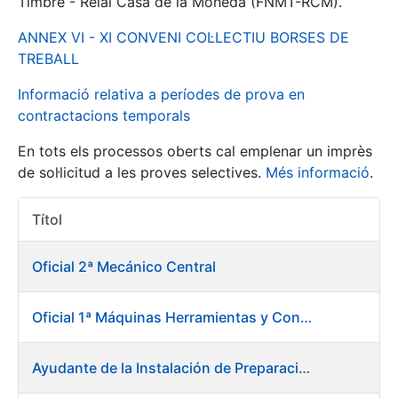
Timbre - Reial Casa de la Moneda (FNMT-RCM).
ANNEX VI - XI CONVENI COL·LECTIU BORSES DE
Mostra/Amaga
TREBALL
Informació relativa a períodes de prova en
contractacions temporals
En tots els processos oberts cal emplenar un imprès
de sol·licitud a les proves selectives.
Més informació
.
Títol
Accions 
Mostra/Amaga
Oficial 2ª Mecánico Central
Mostra/Amaga
Oficial 1ª Máquinas Herramientas y Control Numérico
Mostra/Amaga
Ayudante de la Instalación de Preparación de Pastas