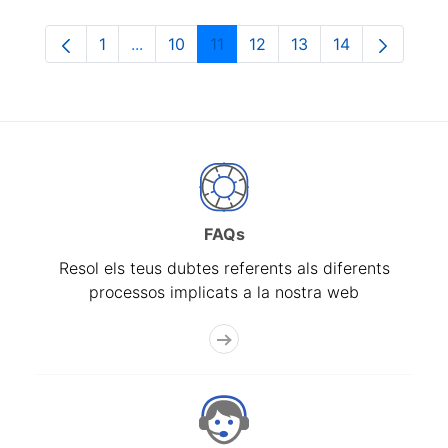
1
...
10
11
12
13
14
Pàgina
Pàgines intermèdies Utilitzeu TAB per na
Pàgina
Pàgina
Pàgina
Pàgina
Pàgina
FAQs
Resol els teus dubtes referents als diferents
processos implicats a la nostra web