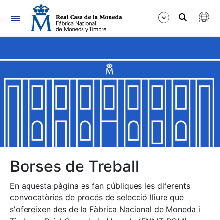
Navegació
Mostra/Amaga
Mostra/Amaga
Mostra/Amaga
Mostra/Amaga
Mostra/Amaga
Borses de Treball
En aquesta pàgina es fan públiques les diferents
Mostra/Amaga
convocatòries de procés de selecció lliure que
s'ofereixen des de la Fàbrica Nacional de Moneda i