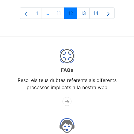
1
...
11
12
13
14
Pàgina
Pàgines intermèdies Utilitzeu TAB per
Pàgina
Pàgina
Pàgina
Pàgina
FAQs
Resol els teus dubtes referents als diferents
processos implicats a la nostra web