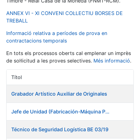
Timbre - Reial Casa de la Moneda (FNMT-RCM).
ANNEX VI - XI CONVENI COL·LECTIU BORSES DE
Mostra/Amaga
TREBALL
Informació relativa a períodes de prova en
contractacions temporals
En tots els processos oberts cal emplenar un imprès
de sol·licitud a les proves selectives.
Més informació
.
Títol
Accions 
Mostra/Amaga
Grabador Artístico Auxiliar de Originales
Mostra/Amaga
Jefe de Unidad (Fabricación-Máquina Papel) en Fábrica de Papel (Burgos)
Mostra/Amaga
Técnico de Seguridad Logística BE 03/19