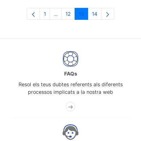
1
...
12
13
14
Pàgina
Pàgines intermèdies Utilitzeu TAB p
Pàgina
Pàgina
Pàgina
FAQs
Resol els teus dubtes referents als diferents
processos implicats a la nostra web