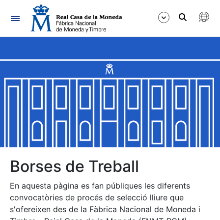
Navegació
Mostra/Amaga
Mostra/Amaga
Mostra/Amaga
Mostra/Amaga
Mostra/Amaga
Borses de Treball
En aquesta pàgina es fan públiques les diferents
Mostra/Amaga
convocatòries de procés de selecció lliure que
s'ofereixen des de la Fàbrica Nacional de Moneda i