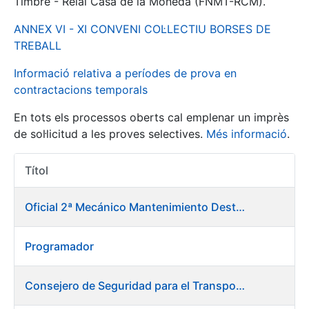
Timbre - Reial Casa de la Moneda (FNMT-RCM).
ANNEX VI - XI CONVENI COL·LECTIU BORSES DE
Mostra/Amaga
TREBALL
Informació relativa a períodes de prova en
contractacions temporals
En tots els processos oberts cal emplenar un imprès
de sol·licitud a les proves selectives.
Més informació
.
Títol
Accions 
Mostra/Amaga
Oficial 2ª Mecánico Mantenimiento Destacado
Mostra/Amaga
Programador
Mostra/Amaga
Consejero de Seguridad para el Transporte y Medio Ambiente