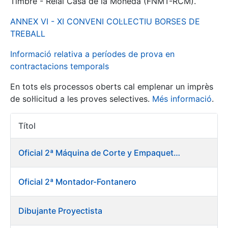
Timbre - Reial Casa de la Moneda (FNMT-RCM).
ANNEX VI - XI CONVENI COL·LECTIU BORSES DE
Mostra/Amaga
TREBALL
Informació relativa a períodes de prova en
contractacions temporals
En tots els processos oberts cal emplenar un imprès
de sol·licitud a les proves selectives.
Més informació
.
Títol
Accions 
Mostra/Amaga
Oficial 2ª Máquina de Corte y Empaquetado de Billetes
Mostra/Amaga
Oficial 2ª Montador-Fontanero
Mostra/Amaga
Dibujante Proyectista