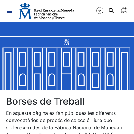
Navegació
Mostra/Amaga
Mostra/Amaga
Mostra/Amaga
Mostra/Amaga
Mostra/Amaga
Borses de Treball
En aquesta pàgina es fan públiques les diferents
Mostra/Amaga
convocatòries de procés de selecció lliure que
s'ofereixen des de la Fàbrica Nacional de Moneda i