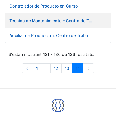
Controlador de Producto en Curso
Técnico de Mantenimiento – Centro de Trabajo de Burgos
Auxiliar de Producción. Centro de Trabajo de Burgos
S'estan mostrant 131 - 136 de 136 resultats.
1
...
12
13
14
Pàgina
Pàgines intermèdies Utilitzeu TAB p
Pàgina
Pàgina
Pàgina