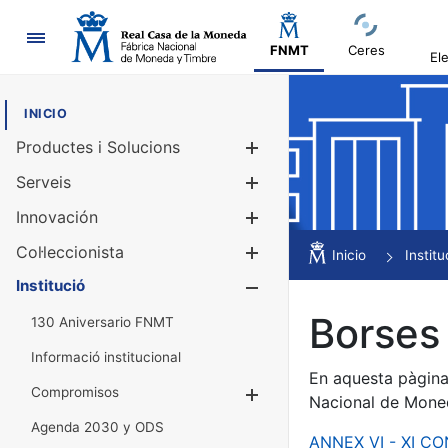
Navegació
FNMT
Ceres
El
INICIO
Productes i Solucions
Mostra/Amag
Serveis
Mostra/Amag
Innovación
Mostra/Amag
Col·leccionista
Mostra/Amag
Inicio
Institu
Institució
Mostra/Amag
Borses 
130 Aniversario FNMT
Informació institucional
En aquesta pàgina 
Compromisos
Mostra/Amaga
Nacional de Mone
Agenda 2030 y ODS
ANNEX VI - XI C