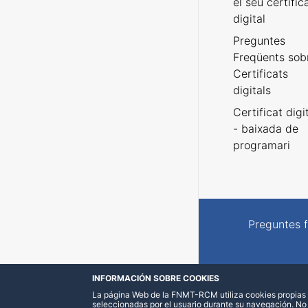
el seu certific
digital
Preguntes
Freqüents sob
Certificats
digitals
Certificat digi
- baixada de
programari
Preguntes 
INFORMACIÓN SOBRE COOKIES
La página Web de la FNMT-RCM utiliza cookies propias y
seleccionadas por el usuario durante su navegación. No