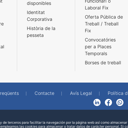
at
Funcionari o
disponibles
Laboral Fix
Identitat
Oferta Pública de
Corporativa
re
Treball / Treball
Història de la
Fix
pesseta
Convocatóries
tal
per a Places
Temporals
Borses de treball
freqüents
Contacte
Avís Legal
Política d
LinkedIn
Facebook
WhatsApp
 de terceros para facilitar la navegación por la página web así como almacenar 
 empleamos las cookies para almacenar o tratar datos de carácter personal. Si 