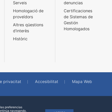
Serveis
denuncias
Homologació de
Certificaciones
proveïdors
de Sistemas de
Gestión
Altres qüestions
Homologados
d'interès
Històric
e privacitat
Accesibilitat
Mapa Web
las preferencias
continúa navegando,