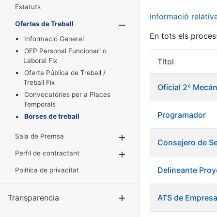
Estatuts
Informació relati
Ofertes de Treball
Mostra/Amaga
En tots els proces
Informació General
OEP Personal Funcionari o
Laboral Fix
Títol
Oferta Pública de Treball /
Treball Fix
Oficial 2ª Mec
Convocatóries per a Places
Temporals
Programador
Borses de treball
Sala de Premsa
Mostra/Amaga
Consejero de Se
Perfil de contractant
Mostra/Amaga
Delineante Proy
Política de privacitat
Transparencia
ATS de Empres
Mostra/Amag