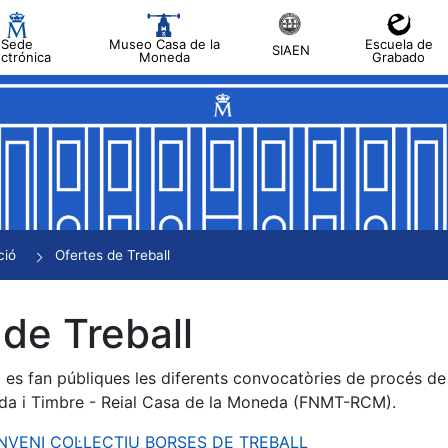
Sede
Museo Casa de la
Escuela de
SIAEN
ectrónica
Moneda
Grabado
a
a
a
a
ció
Ofertes de Treball
a
de Treball
es fan públiques les diferents convocatòries de procés de s
da i Timbre - Reial Casa de la Moneda (FNMT-RCM).
ONVENI COL·LECTIU BORSES DE TREBALL