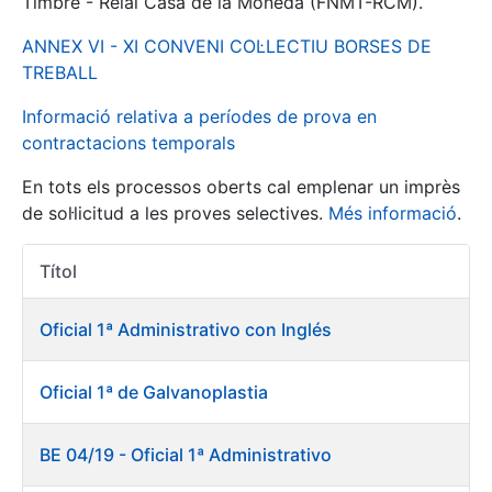
Timbre - Reial Casa de la Moneda (FNMT-RCM).
ANNEX VI - XI CONVENI COL·LECTIU BORSES DE
Mostra/Amaga
TREBALL
Informació relativa a períodes de prova en
contractacions temporals
En tots els processos oberts cal emplenar un imprès
de sol·licitud a les proves selectives.
Més informació
.
Títol
Accions 
Mostra/Amaga
Oficial 1ª Administrativo con Inglés
Mostra/Amaga
Oficial 1ª de Galvanoplastia
Mostra/Amaga
BE 04/19 - Oficial 1ª Administrativo