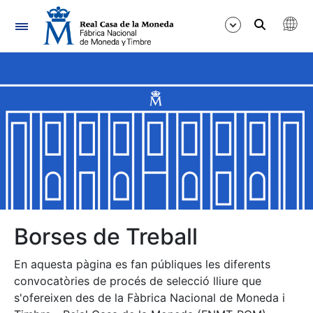
Navegació
Mostra/Amaga
Mostra/Amaga
Mostra/Amaga
Mostra/Amaga
Mostra/Amaga
Borses de Treball
En aquesta pàgina es fan públiques les diferents
Mostra/Amaga
convocatòries de procés de selecció lliure que
s'ofereixen des de la Fàbrica Nacional de Moneda i