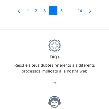
1
2
3
4
5
...
14
Pàgina
Pàgina
Pàgina
Pàgina
Pàgina
Pàgines intermèdies 
Pàgina
FAQs
Resol els teus dubtes referents als diferents
processos implicats a la nostra web