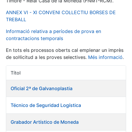
Timbre - Reial Casa de la Moneda (FNMT-RCM).
ANNEX VI - XI CONVENI COL·LECTIU BORSES DE
Mostra/Amaga
TREBALL
Informació relativa a períodes de prova en
contractacions temporals
En tots els processos oberts cal emplenar un imprès
de sol·licitud a les proves selectives.
Més informació
.
Títol
Accions 
Mostra/Amaga
Oficial 2ª de Galvanoplastia
Mostra/Amaga
Técnico de Seguridad Logística
Mostra/Amaga
Grabador Artístico de Moneda