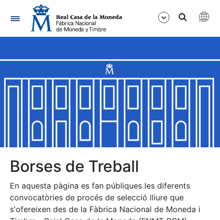
Navegació
Mostra/Amaga
Mostra/Amaga
Mostra/Amaga
Mostra/Amaga
Mostra/Amaga
Borses de Treball
En aquesta pàgina es fan públiques les diferents
Mostra/Amaga
convocatòries de procés de selecció lliure que
s'ofereixen des de la Fàbrica Nacional de Moneda i