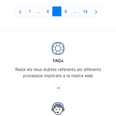
1
...
6
7
8
...
14
Pàgina
Pàgines intermèdies Utilitzeu TAB per n
Pàgina
Pàgina
Pàgina
Pàgines intermèdies 
Pàgina
FAQs
Resol els teus dubtes referents als diferents
processos implicats a la nostra web