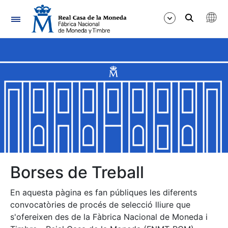
Navegació
Mostra/Amaga
Mostra/Amaga
Mostra/Amaga
Mostra/Amaga
Mostra/Amaga
Borses de Treball
En aquesta pàgina es fan públiques les diferents
Mostra/Amaga
convocatòries de procés de selecció lliure que
s'ofereixen des de la Fàbrica Nacional de Moneda i