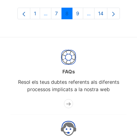
1
...
7
8
9
...
14
Pàgina
Pàgines intermèdies Utilitzeu TAB per n
Pàgina
Pàgina
Pàgina
Pàgines intermèdies 
Pàgina
FAQs
Resol els teus dubtes referents als diferents
processos implicats a la nostra web