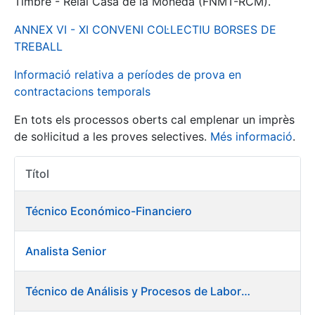
Timbre - Reial Casa de la Moneda (FNMT-RCM).
ANNEX VI - XI CONVENI COL·LECTIU BORSES DE
Mostra/Amaga
TREBALL
Informació relativa a períodes de prova en
contractacions temporals
En tots els processos oberts cal emplenar un imprès
de sol·licitud a les proves selectives.
Més informació
.
Títol
Accions 
Mostra/Amaga
Técnico Económico-Financiero
Mostra/Amaga
Analista Senior
Mostra/Amaga
Técnico de Análisis y Procesos de Laboratorio