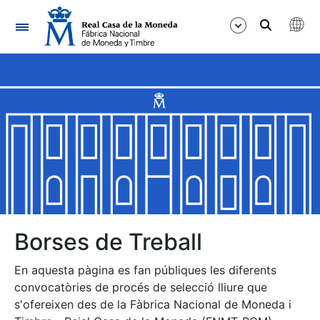
Navegació
Mostra/Amaga
Mostra/Amaga
Mostra/Amaga
Mostra/Amaga
Mostra/Amaga
Borses de Treball
En aquesta pàgina es fan públiques les diferents
Mostra/Amaga
convocatòries de procés de selecció lliure que
s'ofereixen des de la Fàbrica Nacional de Moneda i