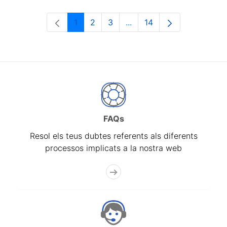
1
2
3
...
14
Pàgina
Pàgina
Pàgina
Pàgines intermèdies Utili
Pàgina
FAQs
Resol els teus dubtes referents als diferents
processos implicats a la nostra web