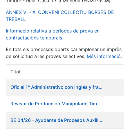
Timbre - Reial Casa de la Moneda (FNMT-RCM).
ANNEX VI - XI CONVENI COL·LECTIU BORSES DE
Mostra/Amaga
TREBALL
Informació relativa a períodes de prova en
contractacions temporals
En tots els processos oberts cal emplenar un imprès
de sol·licitud a les proves selectives.
Més informació
.
Títol
Accions 
Mostra/Amaga
Oficial 1ª Administrativo con inglés y francés
Mostra/Amaga
Revisor de Producción Manipulado Timbre
Mostra/Amaga
BE 04/26 - Ayudante de Procesos Auxiliares. Fábrica de Papel