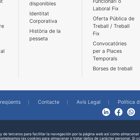
at
Funcionari o
disponibles
Laboral Fix
Identitat
Oferta Pública de
Corporativa
re
Treball / Treball
Història de la
Fix
pesseta
Convocatóries
tal
per a Places
Temporals
Borses de treball
freqüents
Contacte
Avís Legal
Política d
LinkedIn
Facebook
WhatsApp
 de terceros para facilitar la navegación por la página web así como almacenar 
 empleamos las cookies para almacenar o tratar datos de carácter personal. Si 