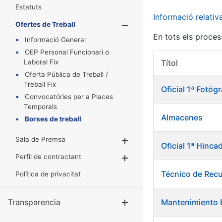
Estatuts
Informació relati
Ofertes de Treball
Mostra/Amaga
En tots els proces
Informació General
OEP Personal Funcionari o
Laboral Fix
Títol
Oferta Pública de Treball /
Treball Fix
Oficial 1ª Fotó
Convocatóries per a Places
Temporals
Almacenes
Borses de treball
Sala de Premsa
Mostra/Amaga
Oficial 1ª Hinca
Perfil de contractant
Mostra/Amaga
Técnico de Rec
Política de privacitat
Transparencia
Mantenimiento E
Mostra/Amag