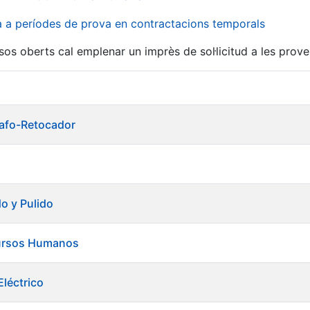
va a períodes de prova en contractacions temporals
sos oberts cal emplenar un imprès de sol·licitud a les prove
grafo-Retocador
do y Pulido
ursos Humanos
léctrico
a