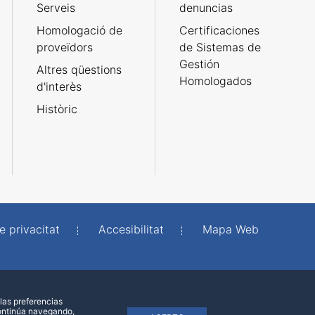
Serveis
denuncias
Homologació de
Certificaciones
proveïdors
de Sistemas de
Gestión
Altres qüestions
Homologados
d'interès
Històric
e privacitat
Accesibilitat
Mapa Web
las preferencias
continúa navegando,