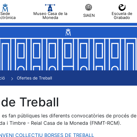
Sede
Museo Casa de la
Escuela de
SIAEN
ectrónica
Moneda
Grabado
a
a
a
a
ció
Ofertes de Treball
a
de Treball
es fan públiques les diferents convocatòries de procés de s
da i Timbre - Reial Casa de la Moneda (FNMT-RCM).
ONVENI COL·LECTIU BORSES DE TREBALL