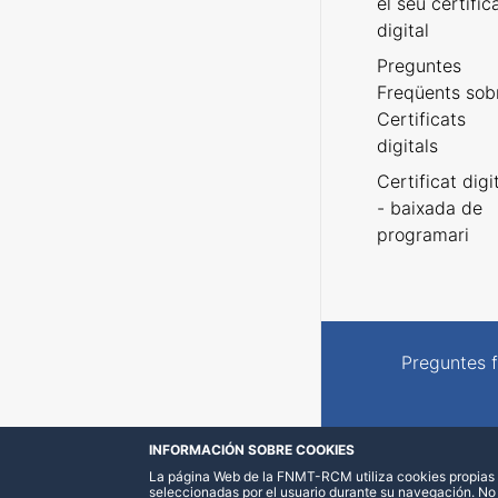
el seu certific
digital
Preguntes
Freqüents sob
Certificats
digitals
Certificat digi
- baixada de
programari
Preguntes 
INFORMACIÓN SOBRE COOKIES
La página Web de la FNMT-RCM utiliza cookies propias y
seleccionadas por el usuario durante su navegación. No