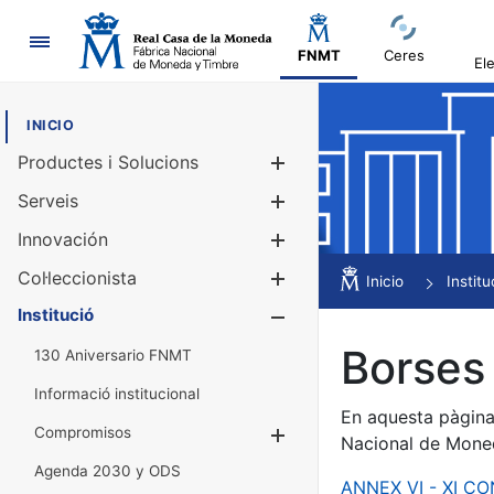
Navegació
FNMT
Ceres
El
INICIO
Productes i Solucions
Mostra/Amag
Serveis
Mostra/Amag
Innovación
Mostra/Amag
Col·leccionista
Mostra/Amag
Inicio
Institu
Institució
Mostra/Amag
Borses 
130 Aniversario FNMT
Informació institucional
En aquesta pàgina 
Compromisos
Mostra/Amaga
Nacional de Mone
Agenda 2030 y ODS
ANNEX VI - XI C