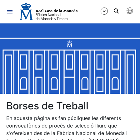
Navegació
Mostra/Amaga
Mostra/Amaga
Mostra/Amaga
Mostra/Amaga
Mostra/Amaga
Borses de Treball
En aquesta pàgina es fan públiques les diferents
Mostra/Amaga
convocatòries de procés de selecció lliure que
s'ofereixen des de la Fàbrica Nacional de Moneda i