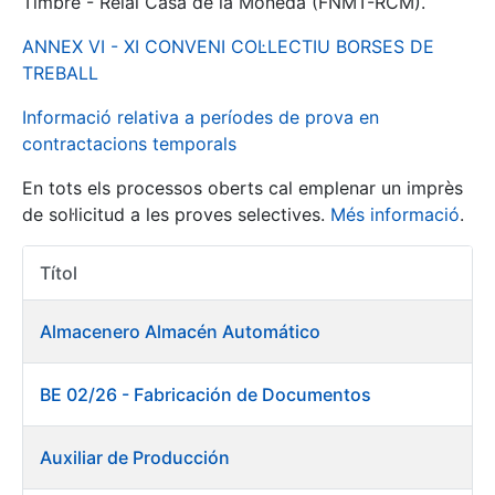
Timbre - Reial Casa de la Moneda (FNMT-RCM).
ANNEX VI - XI CONVENI COL·LECTIU BORSES DE
Mostra/Amaga
TREBALL
Informació relativa a períodes de prova en
contractacions temporals
En tots els processos oberts cal emplenar un imprès
de sol·licitud a les proves selectives.
Més informació
.
Títol
Accions 
Mostra/Amaga
Almacenero Almacén Automático
Mostra/Amaga
BE 02/26 - Fabricación de Documentos
Mostra/Amaga
Auxiliar de Producción