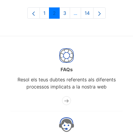
1
2
3
...
14
Pàgina
Pàgina
Pàgina
Pàgines intermèdies Utili
Pàgina
FAQs
Resol els teus dubtes referents als diferents
processos implicats a la nostra web