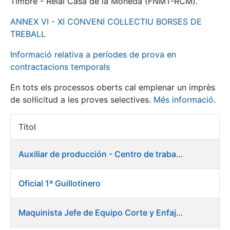
Timbre - Reial Casa de la Moneda (FNMT-RCM).
ANNEX VI - XI CONVENI COL·LECTIU BORSES DE
Mostra/Amaga
TREBALL
Informació relativa a períodes de prova en
contractacions temporals
En tots els processos oberts cal emplenar un imprès
de sol·licitud a les proves selectives.
Més informació
.
Títol
Accions 
Mostra/Amaga
Auxiliar de producción - Centro de trabajo de Burgos
Mostra/Amaga
Oficial 1ª Guillotinero
Mostra/Amaga
Maquinista Jefe de Equipo Corte y Enfajado