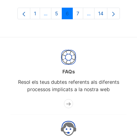
1
...
5
6
7
...
14
Pàgina
Pàgines intermèdies Utilitzeu TAB per n
Pàgina
Pàgina
Pàgina
Pàgines intermèdies 
Pàgina
FAQs
Resol els teus dubtes referents als diferents
processos implicats a la nostra web