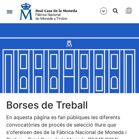
Navegació
Mostra/Amaga
Mostra/Amaga
Mostra/Amaga
Mostra/Amaga
Mostra/Amaga
Borses de Treball
En aquesta pàgina es fan públiques les diferents
Mostra/Amaga
convocatòries de procés de selecció lliure que
s'ofereixen des de la Fàbrica Nacional de Moneda i