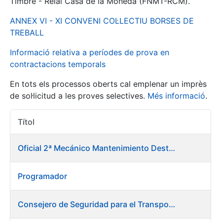
Timbre - Reial Casa de la Moneda (FNMT-RCM).
ANNEX VI - XI CONVENI COL·LECTIU BORSES DE
Mostra/Amaga
TREBALL
Informació relativa a períodes de prova en
contractacions temporals
En tots els processos oberts cal emplenar un imprès
de sol·licitud a les proves selectives.
Més informació
.
Títol
Accions 
Mostra/Amaga
Oficial 2ª Mecánico Mantenimiento Destacado
Mostra/Amaga
Programador
Mostra/Amaga
Consejero de Seguridad para el Transporte y Medio Ambiente