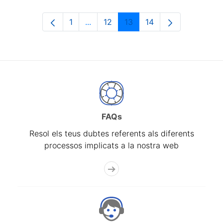
1
...
12
13
14
Pàgina
Pàgines intermèdies Utilitzeu TAB p
Pàgina
Pàgina
Pàgina
FAQs
Resol els teus dubtes referents als diferents
processos implicats a la nostra web