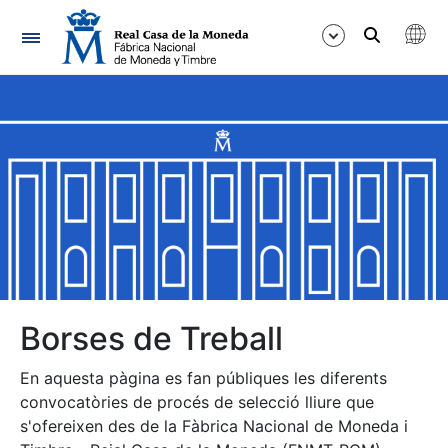
Navegació
Mostra/Amaga
Mostra/Amaga
Mostra/Amaga
Mostra/Amaga
Mostra/Amaga
Borses de Treball
En aquesta pàgina es fan públiques les diferents
Mostra/Amaga
convocatòries de procés de selecció lliure que
s'ofereixen des de la Fàbrica Nacional de Moneda i