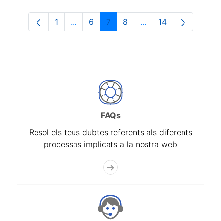
1
...
6
7
8
...
14
Pàgina
Pàgines intermèdies Utilitzeu TAB per n
Pàgina
Pàgina
Pàgina
Pàgines intermèdies 
Pàgina
FAQs
Resol els teus dubtes referents als diferents
processos implicats a la nostra web