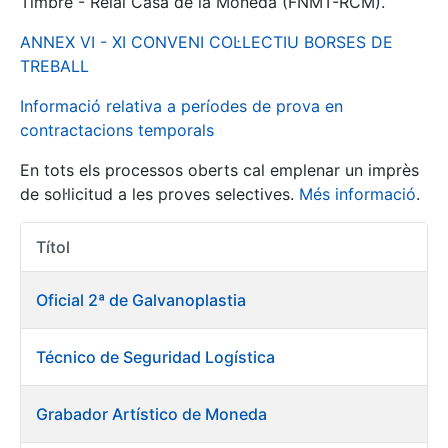
Timbre - Reial Casa de la Moneda (FNMT-RCM).
ANNEX VI - XI CONVENI COL·LECTIU BORSES DE
Mostra/Amaga
TREBALL
Informació relativa a períodes de prova en
contractacions temporals
En tots els processos oberts cal emplenar un imprès
de sol·licitud a les proves selectives.
Més informació
.
Títol
Accions 
Mostra/Amaga
Oficial 2ª de Galvanoplastia
Mostra/Amaga
Técnico de Seguridad Logística
Mostra/Amaga
Grabador Artístico de Moneda