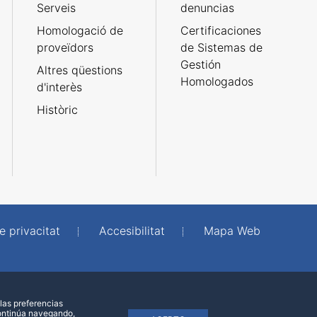
Serveis
denuncias
Homologació de
Certificaciones
proveïdors
de Sistemas de
Gestión
Altres qüestions
Homologados
d'interès
Històric
e privacitat
Accesibilitat
Mapa Web
las preferencias
continúa navegando,