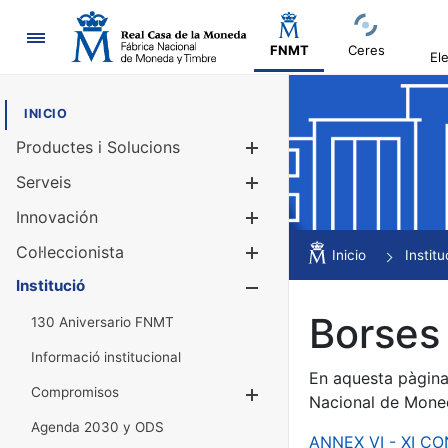
Navegació
FNMT
Ceres
El
INICIO
Productes i Solucions
Mostra/Amag
Serveis
Mostra/Amag
Innovación
Mostra/Amag
Col·leccionista
Mostra/Amag
Inicio
Institu
Institució
Mostra/Amag
Borses 
130 Aniversario FNMT
Informació institucional
En aquesta pàgina 
Compromisos
Mostra/Amaga
Nacional de Mone
Agenda 2030 y ODS
ANNEX VI - XI C