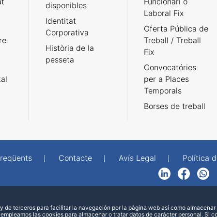
at
Funcionari o
disponibles
Laboral Fix
Identitat
Oferta Pública de
Corporativa
re
Treball / Treball
Història de la
Fix
pesseta
Convocatóries
tal
per a Places
Temporals
Borses de treball
freqüents
Contacte
Avís Legal
Política d
LinkedIn
Facebook
WhatsApp
 de terceros para facilitar la navegación por la página web así como almacenar 
 empleamos las cookies para almacenar o tratar datos de carácter personal. Si 