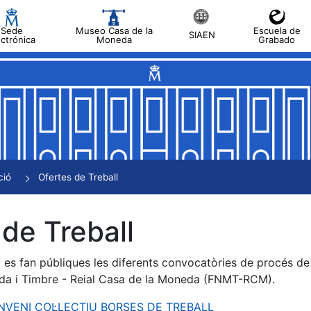
Sede
Museo Casa de la
Escuela de
SIAEN
ectrónica
Moneda
Grabado
a
a
a
a
ció
Ofertes de Treball
a
de Treball
es fan públiques les diferents convocatòries de procés de s
da i Timbre - Reial Casa de la Moneda (FNMT-RCM).
ONVENI COL·LECTIU BORSES DE TREBALL