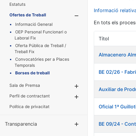
Estatuts
Informació relati
Ofertes de Treball
Mostra/Amaga
En tots els proces
Informació General
OEP Personal Funcionari o
Laboral Fix
Títol
Oferta Pública de Treball /
Treball Fix
Almacenero Alm
Convocatóries per a Places
Temporals
BE 02/26 - Fab
Borses de treball
Sala de Premsa
Mostra/Amaga
Auxiliar de Pro
Perfil de contractant
Mostra/Amaga
Oficial 1ª Guillo
Política de privacitat
Transparencia
BE 09/24 - Cont
Mostra/Amag