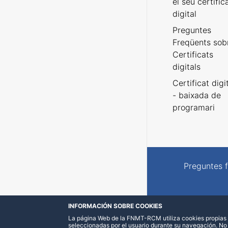
el seu certific
digital
Preguntes
Freqüents sob
Certificats
digitals
Certificat digi
- baixada de
programari
Preguntes 
INFORMACIÓN SOBRE COOKIES
La página Web de la FNMT-RCM utiliza cookies propias y
seleccionadas por el usuario durante su navegación. No