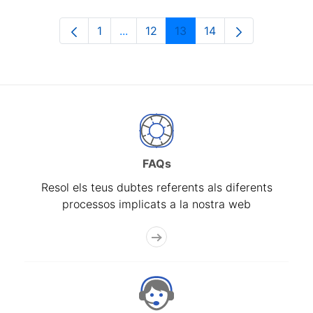
1
...
12
13
14
Pàgina
Pàgines intermèdies Utilitzeu TAB p
Pàgina
Pàgina
Pàgina
FAQs
Resol els teus dubtes referents als diferents
processos implicats a la nostra web