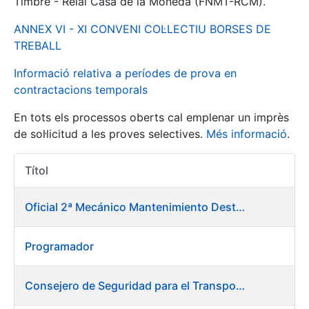
Timbre - Reial Casa de la Moneda (FNMT-RCM).
ANNEX VI - XI CONVENI COL·LECTIU BORSES DE
Mostra/Amaga
TREBALL
Informació relativa a períodes de prova en
contractacions temporals
En tots els processos oberts cal emplenar un imprès
de sol·licitud a les proves selectives.
Més informació
.
Títol
Accions 
Mostra/Amaga
Oficial 2ª Mecánico Mantenimiento Destacado
Mostra/Amaga
Programador
Mostra/Amaga
Consejero de Seguridad para el Transporte y Medio Ambiente