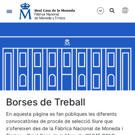
Navegació
Mostra/Amaga
Mostra/Amaga
Mostra/Amaga
Mostra/Amaga
Mostra/Amaga
Borses de Treball
En aquesta pàgina es fan públiques les diferents
Mostra/Amaga
convocatòries de procés de selecció lliure que
s'ofereixen des de la Fàbrica Nacional de Moneda i