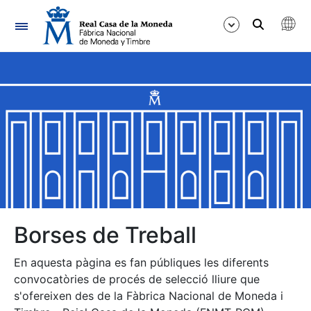
Navegació
Mostra/Amaga
Mostra/Amaga
Mostra/Amaga
Mostra/Amaga
Mostra/Amaga
Borses de Treball
En aquesta pàgina es fan públiques les diferents
Mostra/Amaga
convocatòries de procés de selecció lliure que
s'ofereixen des de la Fàbrica Nacional de Moneda i