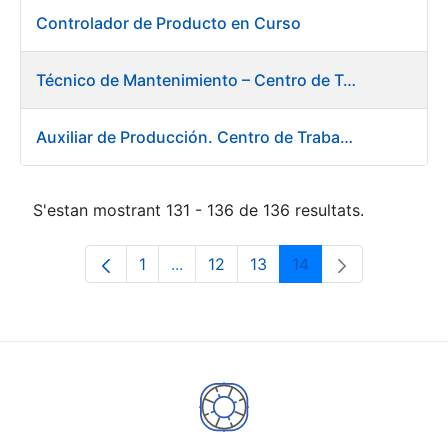
Controlador de Producto en Curso
Técnico de Mantenimiento – Centro de Trabajo de Burgos
Auxiliar de Producción. Centro de Trabajo de Burgos
S'estan mostrant 131 - 136 de 136 resultats.
1
...
12
13
14
Pàgina
Pàgines intermèdies Utilitzeu TAB p
Pàgina
Pàgina
Pàgina