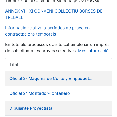
Timbre - Reial Casa de la Moneda (FNMT-RCM).
ANNEX VI - XI CONVENI COL·LECTIU BORSES DE
Mostra/Amaga
TREBALL
Informació relativa a períodes de prova en
contractacions temporals
En tots els processos oberts cal emplenar un imprès
de sol·licitud a les proves selectives.
Més informació
.
Títol
Accions 
Mostra/Amaga
Oficial 2ª Máquina de Corte y Empaquetado de Billetes
Mostra/Amaga
Oficial 2ª Montador-Fontanero
Mostra/Amaga
Dibujante Proyectista