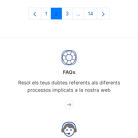
1
2
3
...
14
Pàgina
Pàgina
Pàgina
Pàgines intermèdies Utili
Pàgina
FAQs
Resol els teus dubtes referents als diferents
processos implicats a la nostra web