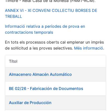
Timbre - Reial Casa de la Moneda (FNMT-RCM).
ANNEX VI - XI CONVENI COL·LECTIU BORSES DE
Mostra/Amaga
TREBALL
Informació relativa a períodes de prova en
contractacions temporals
En tots els processos oberts cal emplenar un imprès
de sol·licitud a les proves selectives.
Més informació
.
Títol
Accions 
Mostra/Amaga
Almacenero Almacén Automático
Mostra/Amaga
BE 02/26 - Fabricación de Documentos
Mostra/Amaga
Auxiliar de Producción