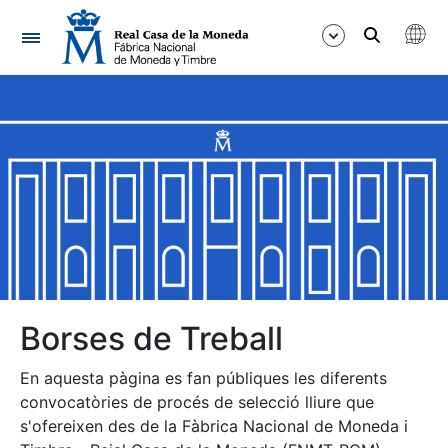
Navegació
Mostra/Amaga
Mostra/Amaga
Mostra/Amaga
Mostra/Amaga
Mostra/Amaga
Borses de Treball
En aquesta pàgina es fan públiques les diferents
Mostra/Amaga
convocatòries de procés de selecció lliure que
s'ofereixen des de la Fàbrica Nacional de Moneda i