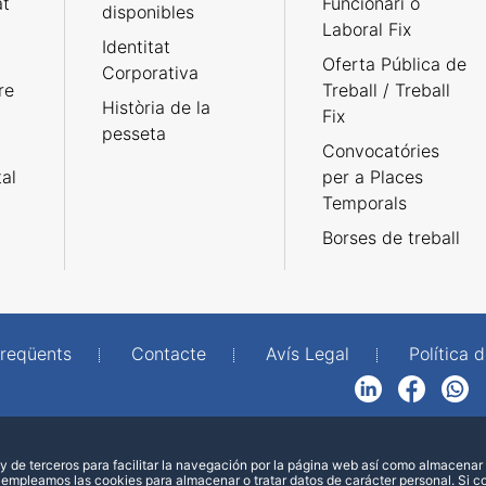
at
Funcionari o
disponibles
Laboral Fix
Identitat
Oferta Pública de
Corporativa
re
Treball / Treball
Història de la
Fix
pesseta
Convocatóries
tal
per a Places
Temporals
Borses de treball
freqüents
Contacte
Avís Legal
Política d
LinkedIn
Facebook
WhatsApp
 de terceros para facilitar la navegación por la página web así como almacenar 
 empleamos las cookies para almacenar o tratar datos de carácter personal. Si 