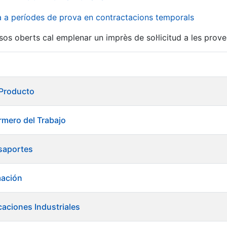
va a períodes de prova en contractacions temporals
sos oberts cal emplenar un imprès de sol·licitud a les prove
 Producto
rmero del Trabajo
saportes
mación
caciones Industriales
a