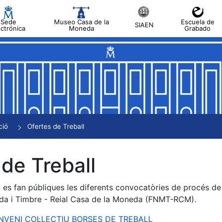
Sede
Museo Casa de la
Escuela de
SIAEN
ectrónica
Moneda
Grabado
a
a
a
a
ció
Ofertes de Treball
a
de Treball
es fan públiques les diferents convocatòries de procés de s
da i Timbre - Reial Casa de la Moneda (FNMT-RCM).
ONVENI COL·LECTIU BORSES DE TREBALL