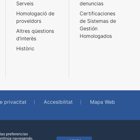
Serveis
denuncias
Homologació de
Certificaciones
proveïdors
de Sistemas de
Gestión
Altres qüestions
Homologados
d'interès
Històric
e privacitat
Accesibilitat
Mapa Web
las preferencias
continúa navegando,