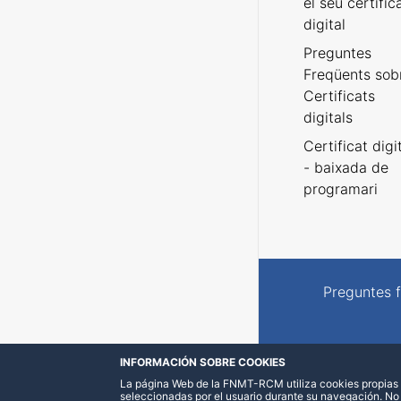
el seu certific
digital
Preguntes
Freqüents sob
Certificats
digitals
Certificat digi
- baixada de
programari
Preguntes 
INFORMACIÓN SOBRE COOKIES
La página Web de la FNMT-RCM utiliza cookies propias y
seleccionadas por el usuario durante su navegación. No