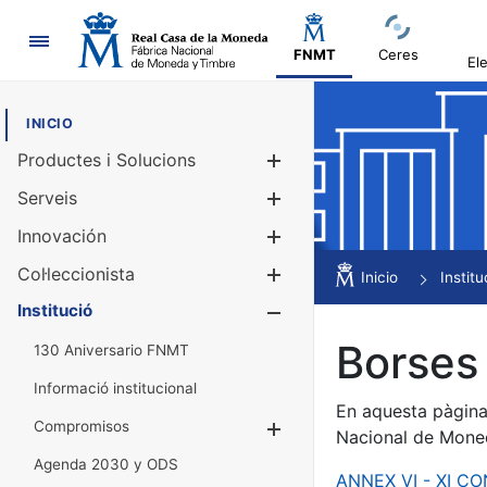
Navegació
FNMT
Ceres
El
INICIO
Productes i Solucions
Mostra/Amag
Serveis
Mostra/Amag
Innovación
Mostra/Amag
Col·leccionista
Mostra/Amag
Inicio
Institu
Institució
Mostra/Amag
Borses 
130 Aniversario FNMT
Informació institucional
En aquesta pàgina 
Compromisos
Mostra/Amaga
Nacional de Mone
Agenda 2030 y ODS
ANNEX VI - XI C