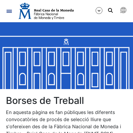
Navegació
Mostra/Amaga
Mostra/Amaga
Mostra/Amaga
Mostra/Amaga
Mostra/Amaga
Borses de Treball
En aquesta pàgina es fan públiques les diferents
Mostra/Amaga
convocatòries de procés de selecció lliure que
s'ofereixen des de la Fàbrica Nacional de Moneda i