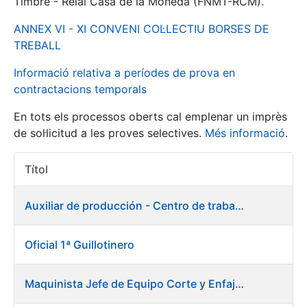
Timbre - Reial Casa de la Moneda (FNMT-RCM).
ANNEX VI - XI CONVENI COL·LECTIU BORSES DE
Mostra/Amaga
TREBALL
Informació relativa a períodes de prova en
contractacions temporals
En tots els processos oberts cal emplenar un imprès
de sol·licitud a les proves selectives.
Més informació
.
Títol
Accions 
Mostra/Amaga
Auxiliar de producción - Centro de trabajo de Burgos
Mostra/Amaga
Oficial 1ª Guillotinero
Mostra/Amaga
Maquinista Jefe de Equipo Corte y Enfajado