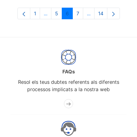
1
...
5
6
7
...
14
Pàgina
Pàgines intermèdies Utilitzeu TAB per n
Pàgina
Pàgina
Pàgina
Pàgines intermèdies 
Pàgina
FAQs
Resol els teus dubtes referents als diferents
processos implicats a la nostra web