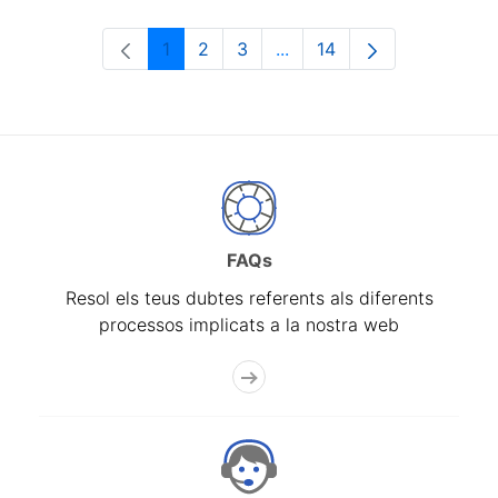
1
2
3
...
14
Pàgina
Pàgina
Pàgina
Pàgines intermèdies Utili
Pàgina
FAQs
Resol els teus dubtes referents als diferents
processos implicats a la nostra web