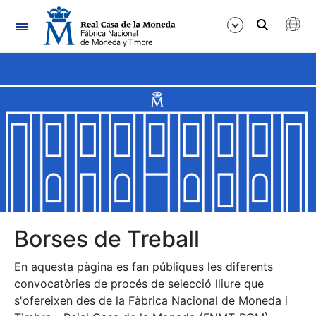
Navegació
Mostra/Amaga
Mostra/Amaga
Mostra/Amaga
Mostra/Amaga
Mostra/Amaga
Borses de Treball
En aquesta pàgina es fan públiques les diferents
Mostra/Amaga
convocatòries de procés de selecció lliure que
s'ofereixen des de la Fàbrica Nacional de Moneda i