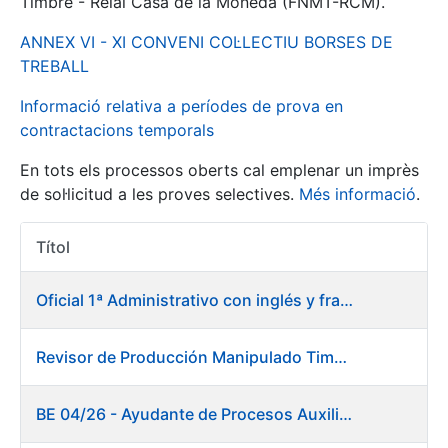
Timbre - Reial Casa de la Moneda (FNMT-RCM).
ANNEX VI - XI CONVENI COL·LECTIU BORSES DE
Mostra/Amaga
TREBALL
Informació relativa a períodes de prova en
contractacions temporals
En tots els processos oberts cal emplenar un imprès
de sol·licitud a les proves selectives.
Més informació
.
Títol
Accions 
Mostra/Amaga
Oficial 1ª Administrativo con inglés y francés
Mostra/Amaga
Revisor de Producción Manipulado Timbre
Mostra/Amaga
BE 04/26 - Ayudante de Procesos Auxiliares. Fábrica de Papel