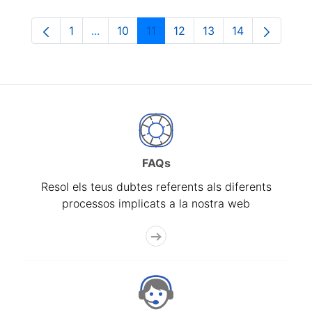
1
...
10
11
12
13
14
Pàgina
Pàgines intermèdies Utilitzeu TAB per na
Pàgina
Pàgina
Pàgina
Pàgina
Pàgina
FAQs
Resol els teus dubtes referents als diferents
processos implicats a la nostra web