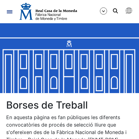
Navegació
Mostra/Amaga
Mostra/Amaga
Mostra/Amaga
Mostra/Amaga
Mostra/Amaga
Borses de Treball
En aquesta pàgina es fan públiques les diferents
Mostra/Amaga
convocatòries de procés de selecció lliure que
s'ofereixen des de la Fàbrica Nacional de Moneda i