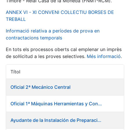
Timbre - Reial Casa de la Moneda (FNMT-RCM).
ANNEX VI - XI CONVENI COL·LECTIU BORSES DE
Mostra/Amaga
TREBALL
Informació relativa a períodes de prova en
contractacions temporals
En tots els processos oberts cal emplenar un imprès
de sol·licitud a les proves selectives.
Més informació
.
Títol
Accions 
Mostra/Amaga
Oficial 2ª Mecánico Central
Mostra/Amaga
Oficial 1ª Máquinas Herramientas y Control Numérico
Mostra/Amaga
Ayudante de la Instalación de Preparación de Pastas