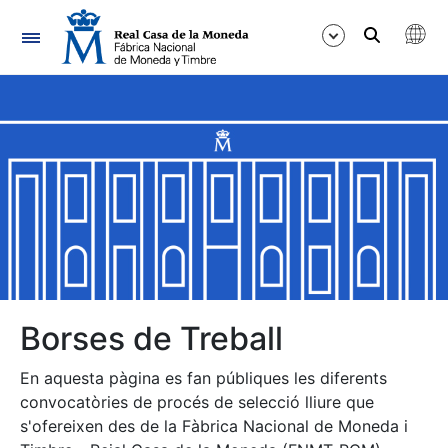
Navegació
Mostra/Amaga
Mostra/Amaga
Mostra/Amaga
Mostra/Amaga
Mostra/Amaga
Borses de Treball
En aquesta pàgina es fan públiques les diferents
Mostra/Amaga
convocatòries de procés de selecció lliure que
s'ofereixen des de la Fàbrica Nacional de Moneda i