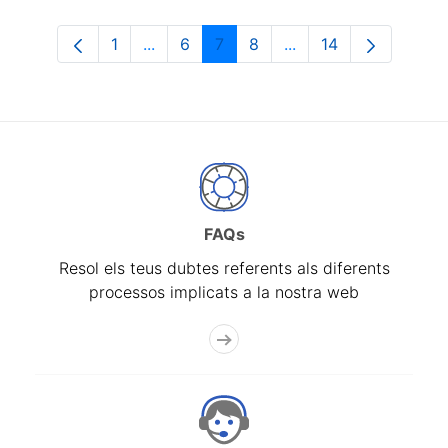
1
...
6
7
8
...
14
Pàgina
Pàgines intermèdies Utilitzeu TAB per n
Pàgina
Pàgina
Pàgina
Pàgines intermèdies 
Pàgina
FAQs
Resol els teus dubtes referents als diferents
processos implicats a la nostra web