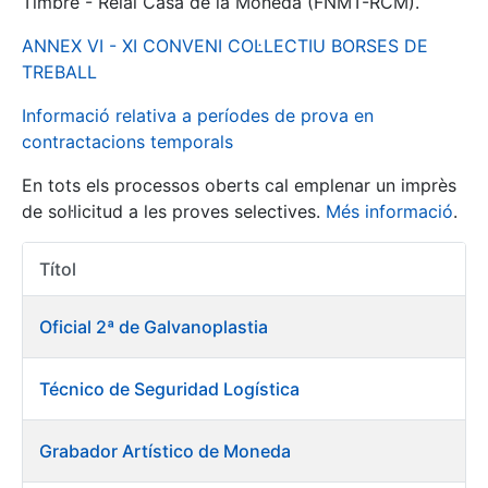
Timbre - Reial Casa de la Moneda (FNMT-RCM).
ANNEX VI - XI CONVENI COL·LECTIU BORSES DE
Mostra/Amaga
TREBALL
Informació relativa a períodes de prova en
contractacions temporals
En tots els processos oberts cal emplenar un imprès
de sol·licitud a les proves selectives.
Més informació
.
Títol
Accions 
Mostra/Amaga
Oficial 2ª de Galvanoplastia
Mostra/Amaga
Técnico de Seguridad Logística
Mostra/Amaga
Grabador Artístico de Moneda