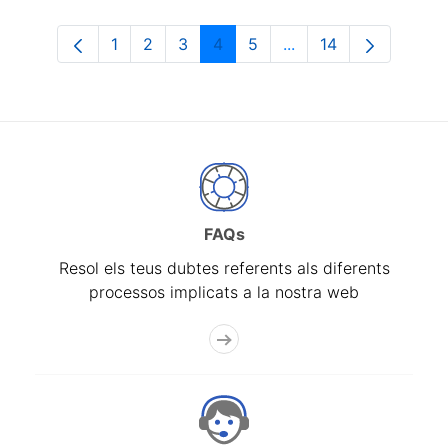
1
2
3
4
5
...
14
Pàgina
Pàgina
Pàgina
Pàgina
Pàgina
Pàgines intermèdies 
Pàgina
FAQs
Resol els teus dubtes referents als diferents
processos implicats a la nostra web