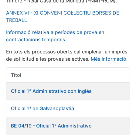
Timbre - Reial Casa de la Moneda (FNMT-RCM).
ANNEX VI - XI CONVENI COL·LECTIU BORSES DE
Mostra/Amaga
TREBALL
Informació relativa a períodes de prova en
contractacions temporals
En tots els processos oberts cal emplenar un imprès
de sol·licitud a les proves selectives.
Més informació
.
Títol
Accions 
Mostra/Amaga
Oficial 1ª Administrativo con Inglés
Mostra/Amaga
Oficial 1ª de Galvanoplastia
Mostra/Amaga
BE 04/19 - Oficial 1ª Administrativo