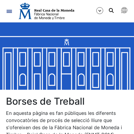
Navegació
Mostra/Amaga
Mostra/Amaga
Mostra/Amaga
Mostra/Amaga
Mostra/Amaga
Borses de Treball
En aquesta pàgina es fan públiques les diferents
Mostra/Amaga
convocatòries de procés de selecció lliure que
s'ofereixen des de la Fàbrica Nacional de Moneda i