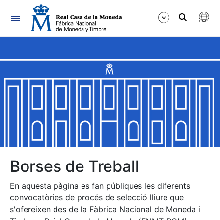
Navegació
Mostra/Amaga
Mostra/Amaga
Mostra/Amaga
Mostra/Amaga
Mostra/Amaga
Borses de Treball
En aquesta pàgina es fan públiques les diferents
Mostra/Amaga
convocatòries de procés de selecció lliure que
s'ofereixen des de la Fàbrica Nacional de Moneda i