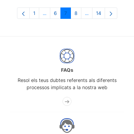
1
...
6
7
8
...
14
Pàgina
Pàgines intermèdies Utilitzeu TAB per n
Pàgina
Pàgina
Pàgina
Pàgines intermèdies 
Pàgina
FAQs
Resol els teus dubtes referents als diferents
processos implicats a la nostra web