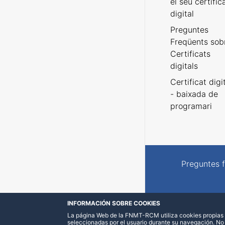
el seu certific
digital
Preguntes
Freqüents sob
Certificats
digitals
Certificat digi
- baixada de
programari
Preguntes 
INFORMACIÓN SOBRE COOKIES
La página Web de la FNMT-RCM utiliza cookies propias y
seleccionadas por el usuario durante su navegación. No