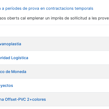
va a períodes de prova en contractacions temporals
sos oberts cal emplenar un imprès de sol·licitud a les prove
lvanoplastia
ridad Logística
tico de Moneda
oyectos
ina Offset-PVC 2+colores
a