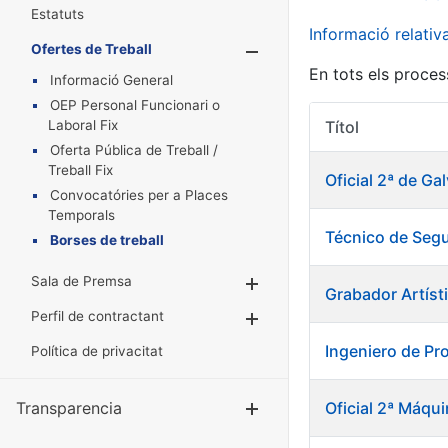
Estatuts
Informació relati
Ofertes de Treball
Mostra/Amaga
En tots els proces
Informació General
OEP Personal Funcionari o
Laboral Fix
Títol
Oferta Pública de Treball /
Treball Fix
Oficial 2ª de Ga
Convocatóries per a Places
Temporals
Técnico de Segu
Borses de treball
Sala de Premsa
Mostra/Amaga
Grabador Artís
Perfil de contractant
Mostra/Amaga
Ingeniero de Pr
Política de privacitat
Transparencia
Oficial 2ª Máqu
Mostra/Amag