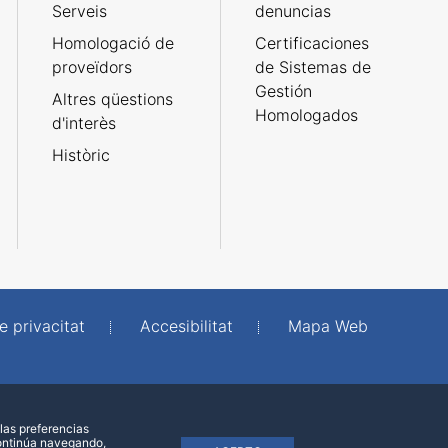
Serveis
denuncias
Homologació de
Certificaciones
proveïdors
de Sistemas de
Gestión
Altres qüestions
Homologados
d'interès
Històric
e privacitat
Accesibilitat
Mapa Web
las preferencias
continúa navegando,