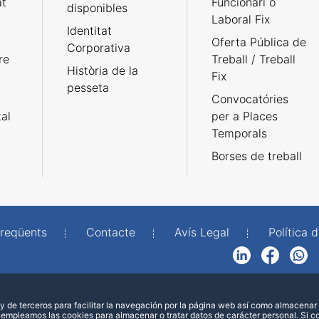
at
Funcionari o
disponibles
Laboral Fix
Identitat
Oferta Pública de
Corporativa
re
Treball / Treball
Història de la
Fix
pesseta
Convocatóries
tal
per a Places
Temporals
Borses de treball
freqüents
Contacte
Avís Legal
Política d
LinkedIn
Facebook
WhatsApp
 de terceros para facilitar la navegación por la página web así como almacenar 
 empleamos las cookies para almacenar o tratar datos de carácter personal. Si 