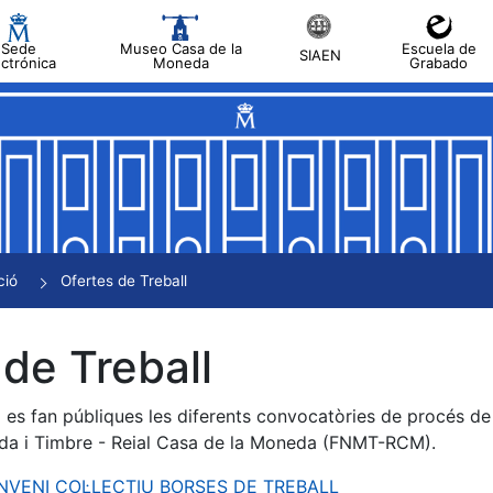
Sede
Museo Casa de la
Escuela de
SIAEN
ectrónica
Moneda
Grabado
a
a
a
a
ció
Ofertes de Treball
a
de Treball
es fan públiques les diferents convocatòries de procés de s
da i Timbre - Reial Casa de la Moneda (FNMT-RCM).
ONVENI COL·LECTIU BORSES DE TREBALL