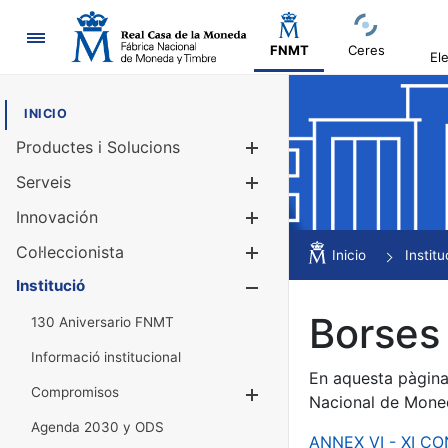
Navegació
FNMT
Ceres
El
INICIO
Productes i Solucions
Mostra/Amag
Serveis
Mostra/Amag
Innovación
Mostra/Amag
Col·leccionista
Mostra/Amag
Inicio
Institu
Institució
Mostra/Amag
Borses 
130 Aniversario FNMT
Informació institucional
En aquesta pàgina 
Compromisos
Mostra/Amaga
Nacional de Mone
Agenda 2030 y ODS
ANNEX VI - XI C