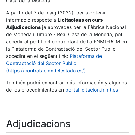
Casa de la Moneda.
A partir del 3 de maig (2022), per a obtenir
Mostra/Amaga
informació respecte a
Licitacions en curs
i
Mostra/Amaga
Adjudicacions
ja aprovades per la Fàbrica Nacional
de Moneda i Timbre - Real Casa de la Moneda, pot
Mostra/Amaga
accedir al perfil del contractant de l'a FNMT-RCM en
la Plataforma de Contractació del Sector Públic
accedint en el següent link:
Plataforma de
Contractació del Sector Públic
(https://contrataciondelestado.es/)
También podrá encontrar más información y algunos
de los procedimientos en
portallicitacion.fnmt.es
Mostra/Amaga
Adjudicacions