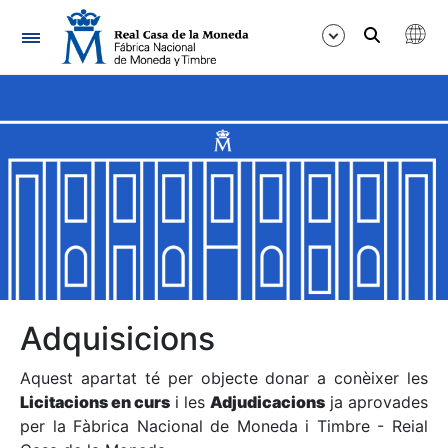
Navegació
Mostra/Amaga
Mostra/Amaga
Mostra/Amaga
Mostra/Amaga
Mostra/Amaga
Adquisicions
Aquest apartat té per objecte donar a conèixer les
Mostra/Amaga
Licitacions en curs
i les
Adjudicacions
ja aprovades
per la Fàbrica Nacional de Moneda i Timbre - Reial