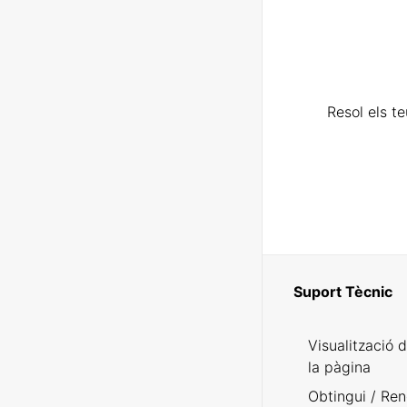
Resol els t
Suport Tècnic
Visualització 
la pàgina
Obtingui / Ren