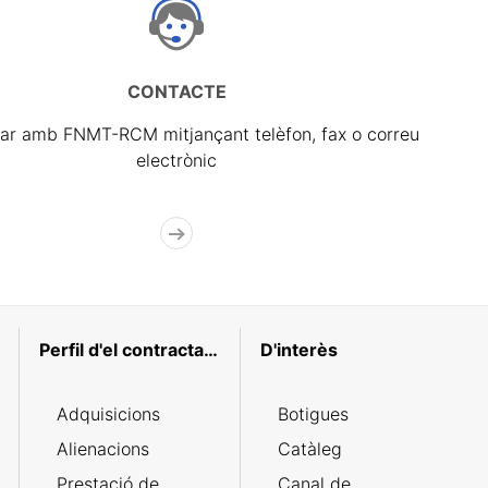
CONTACTE
ar amb FNMT-RCM mitjançant telèfon, fax o correu
electrònic
Perfil d'el contractant
D'interès
Adquisicions
Botigues
Alienacions
Catàleg
Prestació de
Canal de