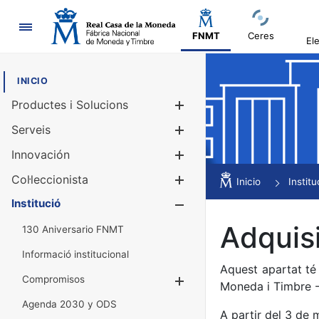
Navegació
FNMT
Ceres
El
INICIO
Productes i Solucions
Mostra/Amag
Serveis
Mostra/Amag
Innovación
Mostra/Amag
Col·leccionista
Mostra/Amag
Inicio
Institu
Institució
Mostra/Amag
Adquis
130 Aniversario FNMT
Informació institucional
Aquest apartat té
Compromisos
Mostra/Amaga
Moneda i Timbre -
Agenda 2030 y ODS
A partir del 3 de 