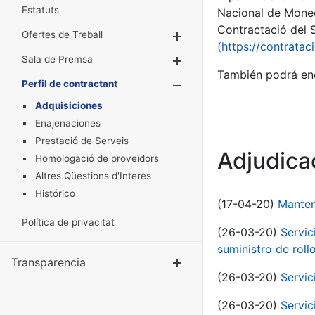
Estatuts
Nacional de Moned
Contractació del S
Ofertes de Treball
Mostra/Amaga
(https://contratac
Sala de Premsa
Mostra/Amaga
También podrá enc
Perfil de contractant
Mostra/Amaga
Adquisiciones
Enajenaciones
Prestació de Serveis
Adjudica
Homologació de proveïdors
Altres Qüestions d'Interès
Histórico
(17-04-20)
Manten
Política de privacitat
(26-03-20)
Servic
suministro de roll
Transparencia
Mostra/Amag
(26-03-20)
Servic
(26-03-20)
Servic