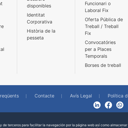
at
Funcionari o
disponibles
Laboral Fix
Identitat
Oferta Pública de
Corporativa
re
Treball / Treball
Història de la
Fix
pesseta
Convocatóries
tal
per a Places
Temporals
Borses de treball
freqüents
Contacte
Avís Legal
Política d
LinkedIn
Facebook
WhatsApp
 de terceros para facilitar la navegación por la página web así como almacenar 