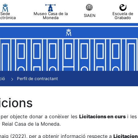
Sede
Museo Casa de la
Escuela de
SIAEN
ectrónica
Moneda
Grabado
a
a
a
a
ció
Perfil de contractant
a
icions
 per objecte donar a conèixer les
Licitacions en curs
i le
 Reial Casa de la Moneda.
maig (2022), per a obtenir informació respecte a
Licitacion