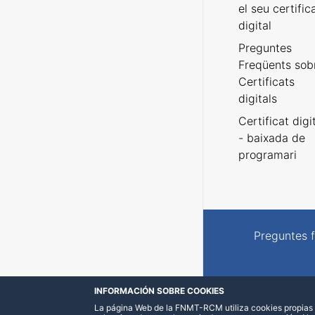
el seu certific
digital
Preguntes
Freqüents sob
Certificats
digitals
Certificat digi
- baixada de
programari
Preguntes 
INFORMACIÓN SOBRE COOKIES
La página Web de la FNMT-RCM utiliza cookies propias y