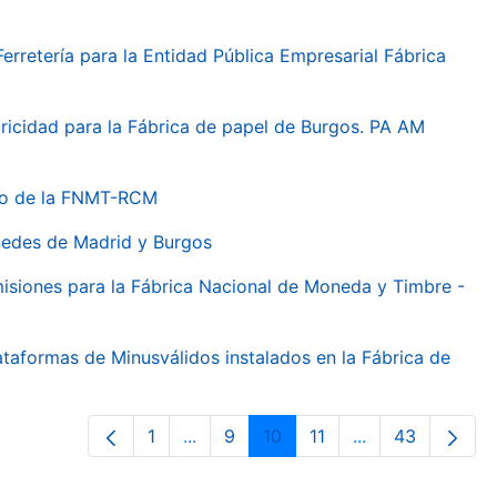
erretería para la Entidad Pública Empresarial Fábrica
tricidad para la Fábrica de papel de Burgos. PA AM
seo de la FNMT-RCM
 Sedes de Madrid y Burgos
isiones para la Fábrica Nacional de Moneda y Timbre -
taformas de Minusválidos instalados en la Fábrica de
1
...
9
10
11
...
43
Pàgina
Pàgines intermèdies Utilitzeu TAB pe
Pàgina
Pàgina
Pàgina
Pàgines intermèd
Pàgina