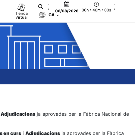
06h : 46m : 01s
06/08/2026
Tienda
CA
Virtual
s
Adjudicacions
ja aprovades per la Fàbrica Nacional de
s en curs
i
Adjudicacions
ja aprovades per la Fàbrica