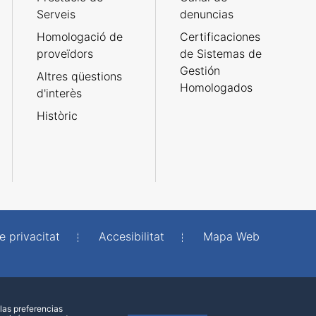
Serveis
denuncias
Homologació de
Certificaciones
proveïdors
de Sistemas de
Gestión
Altres qüestions
Homologados
d'interès
Històric
e privacitat
Accesibilitat
Mapa Web
las preferencias