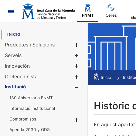
Navegació
FNMT
Ceres
El
INICIO
Productes i Solucions
Mostra/Amag
Serveis
Mostra/Amag
Innovación
Mostra/Amag
Col·leccionista
Mostra/Amag
Inicio
Institu
Institució
Mostra/Amag
130 Aniversario FNMT
Històric 
Informació institucional
Compromisos
Mostra/Amaga
En aquest apartat 
Agenda 2030 y ODS