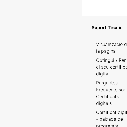
Suport Tècnic
Visualització 
la pàgina
Obtingui / Ren
el seu certific
digital
Preguntes
Freqüents sob
Certificats
digitals
Certificat digi
- baixada de
programari