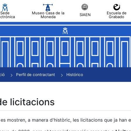
Sede
Museo Casa de la
Escuela de
SIAEN
ectrónica
Moneda
Grabado
a
a
a
a
ció
Perfil de contractant
Histórico
a
de licitacions
es mostren, a manera d'històric, les licitacions que ja han 