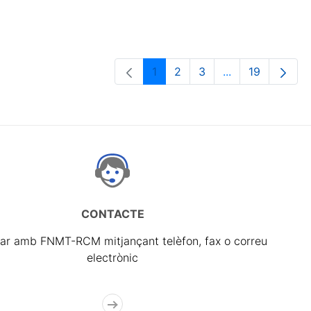
1
2
3
...
19
Pàgina
Pàgina
Pàgina
Pàgines intermè
Pàgina
CONTACTE
ar amb FNMT-RCM mitjançant telèfon, fax o correu
electrònic