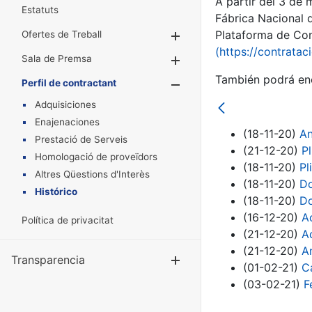
A partir del 3 de
Estatuts
Fábrica Nacional 
Plataforma de Cont
Ofertes de Treball
Mostra/Amaga
(https://contratac
Sala de Premsa
Mostra/Amaga
También podrá enc
Perfil de contractant
Mostra/Amaga
Adquisiciones
Enajenaciones
(18-11-20)
An
Prestació de Serveis
(21-12-20)
P
Homologació de proveïdors
(18-11-20)
Pl
Altres Qüestions d'Interès
(18-11-20)
Do
Histórico
(18-11-20)
Do
(16-12-20)
A
Política de privacitat
(21-12-20)
A
(21-12-20)
A
Transparencia
Mostra/Amag
(01-02-21)
C
(03-02-21)
F