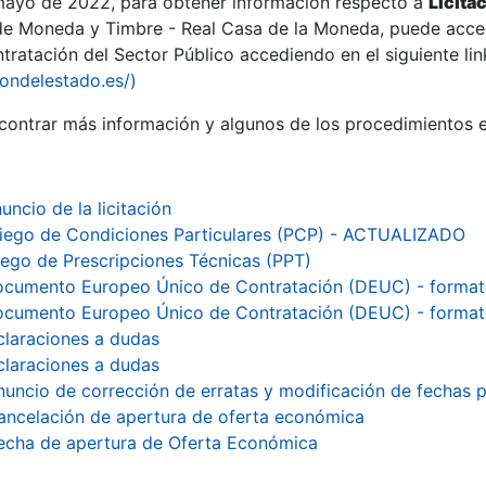
 mayo de 2022, para obtener información respecto a
Licita
de Moneda y Timbre - Real Casa de la Moneda, puede acced
ratación del Sector Público accediendo en el siguiente lin
iondelestado.es/)
ontrar más información y algunos de los procedimientos 
uncio de la licitación
liego de Condiciones Particulares (PCP) - ACTUALIZADO
iego de Prescripciones Técnicas (PPT)
cumento Europeo Único de Contratación (DEUC) - forma
cumento Europeo Único de Contratación (DEUC) - forma
claraciones a dudas
claraciones a dudas
nuncio de corrección de erratas y modificación de fechas p
a
ancelación de apertura de oferta económica
echa de apertura de Oferta Económica