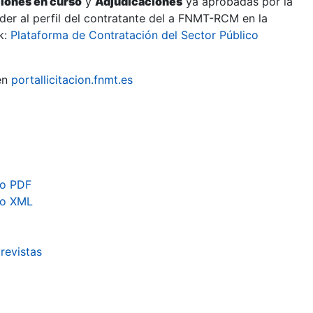
ciones en curso
y
Adjudicaciones
ya aprobadas por la
er al perfil del contratante del a FNMT-RCM en la
k:
Plataforma de Contratación del Sector Público
en
portallicitacion.fnmt.es
to PDF
to XML
revistas