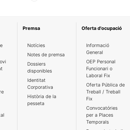
Premsa
Oferta d'ocupació
de
Notícies
Informació
General
Notes de premsa
ovi
OEP Personal
Dossiers
at
Funcionari o
disponibles
Laboral Fix
Identitat
Oferta Pública de
Corporativa
re
Treball / Treball
Història de la
Fix
pesseta
Convocatóries
tal
per a Places
Temporals