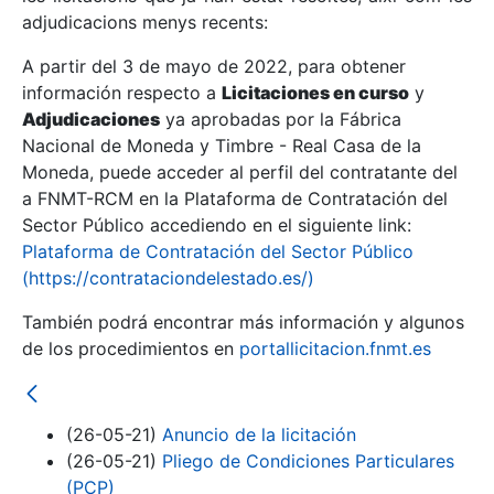
adjudicacions menys recents:
Mostra/Amaga
A partir del 3 de mayo de 2022, para obtener
información respecto a
Licitaciones en curso
y
Mostra/Amaga
Adjudicaciones
ya aprobadas por la Fábrica
Mostra/Amaga
Nacional de Moneda y Timbre - Real Casa de la
Moneda, puede acceder al perfil del contratante del
a FNMT-RCM en la Plataforma de Contratación del
Sector Público accediendo en el siguiente link:
Plataforma de Contratación del Sector Público
(https://contrataciondelestado.es/)
También podrá encontrar más información y algunos
de los procedimientos en
portallicitacion.fnmt.es
Mostra/Amaga
(26-05-21)
Anuncio de la licitación
(26-05-21)
Pliego de Condiciones Particulares
(PCP)