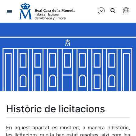
Navegació
Mostra/Amaga
Mostra/Amaga
Mostra/Amaga
Mostra/Amaga
Mostra/Amaga
Històric de licitacions
Mostra/Amaga
En aquest apartat es mostren, a manera d'històric,
les licitacions que ja han estat resoltes, així com les