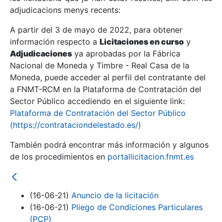
adjudicacions menys recents:
Mostra/Amaga
A partir del 3 de mayo de 2022, para obtener
información respecto a
Licitaciones en curso
y
Mostra/Amaga
Adjudicaciones
ya aprobadas por la Fábrica
Mostra/Amaga
Nacional de Moneda y Timbre - Real Casa de la
Moneda, puede acceder al perfil del contratante del
a FNMT-RCM en la Plataforma de Contratación del
Sector Público accediendo en el siguiente link:
Plataforma de Contratación del Sector Público
(https://contrataciondelestado.es/)
También podrá encontrar más información y algunos
de los procedimientos en
portallicitacion.fnmt.es
Mostra/Amaga
(16-06-21)
Anuncio de la licitación
(16-06-21)
Pliego de Condiciones Particulares
(PCP)