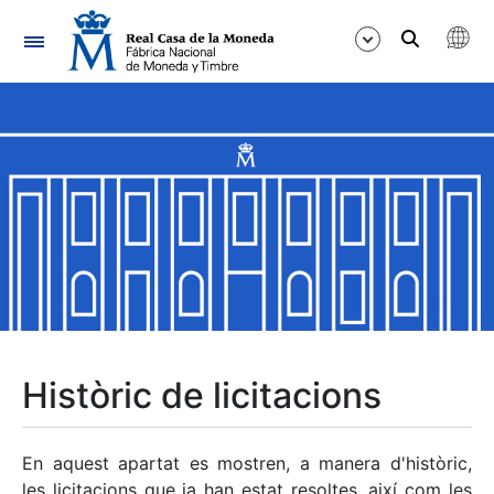
Navegació
Mostra/Amaga
Mostra/Amaga
Mostra/Amaga
Mostra/Amaga
Mostra/Amaga
Històric de licitacions
Mostra/Amaga
En aquest apartat es mostren, a manera d'històric,
les licitacions que ja han estat resoltes, així com les