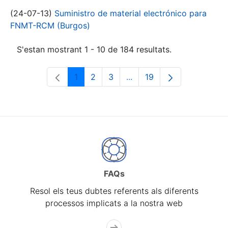
(24-07-13)
Suministro de material electrónico para
FNMT-RCM (Burgos)
S'estan mostrant 1 - 10 de 184 resultats.
1
2
3
...
19
Pàgina
Pàgina
Pàgina
Pàgines intermèdies Utili
Pàgina
FAQs
Resol els teus dubtes referents als diferents
processos implicats a la nostra web