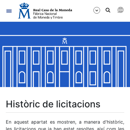
Navegació
Mostra/Amaga
Mostra/Amaga
Mostra/Amaga
Mostra/Amaga
Mostra/Amaga
Històric de licitacions
Mostra/Amaga
En aquest apartat es mostren, a manera d'històric,
les licitacions que ja han estat resoltes, així com les