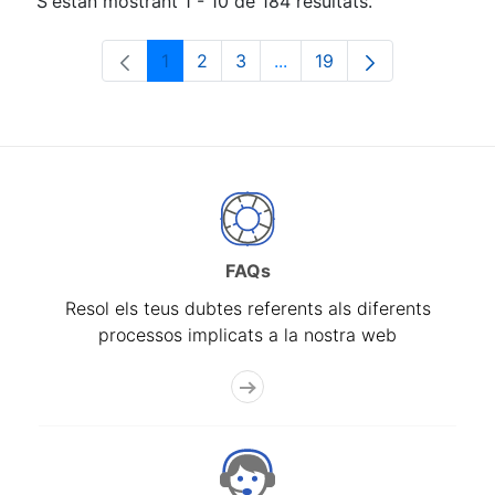
S'estan mostrant 1 - 10 de 184 resultats.
1
2
3
...
19
Pàgina
Pàgina
Pàgina
Pàgines intermèdies Utili
Pàgina
FAQs
Resol els teus dubtes referents als diferents
processos implicats a la nostra web