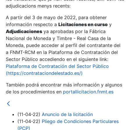
adjudicacions menys recents:
Mostra/Amaga
A partir del 3 de mayo de 2022, para obtener
información respecto a
Licitaciones en curso
y
Mostra/Amaga
Adjudicaciones
ya aprobadas por la Fábrica
Mostra/Amaga
Nacional de Moneda y Timbre - Real Casa de la
Moneda, puede acceder al perfil del contratante del
a FNMT-RCM en la Plataforma de Contratación del
Sector Público accediendo en el siguiente link:
Plataforma de Contratación del Sector Público
(https://contrataciondelestado.es/)
También podrá encontrar más información y algunos
de los procedimientos en
portallicitacion.fnmt.es
Mostra/Amaga
(11-04-22)
Anuncio de la licitación
(11-04-22)
Pliego de Condiciones Particulares
(PCP)