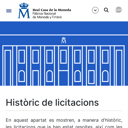
Navegació
Mostra/Amaga
Mostra/Amaga
Mostra/Amaga
Mostra/Amaga
Mostra/Amaga
Històric de licitacions
Mostra/Amaga
En aquest apartat es mostren, a manera d'històric,
les licitacions que ja han estat resoltes, així com les