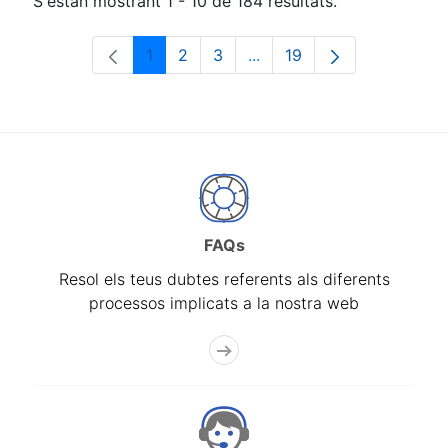
S'estan mostrant 1 - 10 de 184 resultats.
1
2
3
...
19
Pàgina
Pàgina
Pàgina
Pàgines intermèdies Utili
Pàgina
FAQs
Resol els teus dubtes referents als diferents
processos implicats a la nostra web