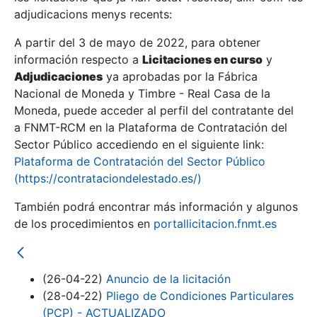
adjudicacions menys recents:
Mostra/Amaga
A partir del 3 de mayo de 2022, para obtener
información respecto a
Licitaciones en curso
y
Mostra/Amaga
Adjudicaciones
ya aprobadas por la Fábrica
Mostra/Amaga
Nacional de Moneda y Timbre - Real Casa de la
Moneda, puede acceder al perfil del contratante del
a FNMT-RCM en la Plataforma de Contratación del
Sector Público accediendo en el siguiente link:
Plataforma de Contratación del Sector Público
(https://contrataciondelestado.es/)
También podrá encontrar más información y algunos
de los procedimientos en
portallicitacion.fnmt.es
Mostra/Amaga
(26-04-22)
Anuncio de la licitación
(28-04-22)
Pliego de Condiciones Particulares
(PCP) - ACTUALIZADO