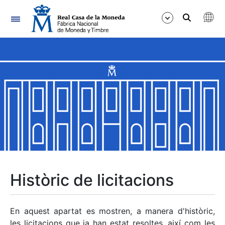
Navegació
Mostra/Amaga
Mostra/Amaga
Mostra/Amaga
Mostra/Amaga
Mostra/Amaga
Històric de licitacions
Mostra/Amaga
En aquest apartat es mostren, a manera d'històric,
les licitacions que ja han estat resoltes, així com les