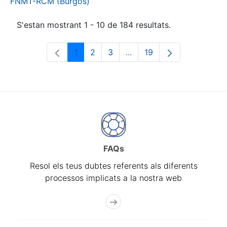
FNMT-RCM (Burgos)
S'estan mostrant 1 - 10 de 184 resultats.
1
2
3
...
19
Pàgina
Pàgina
Pàgina
Pàgines intermèdies Utili
Pàgina
FAQs
Resol els teus dubtes referents als diferents
processos implicats a la nostra web