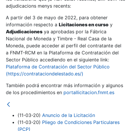
adjudicacions menys recents:
Mostra/Amaga
A partir del 3 de mayo de 2022, para obtener
información respecto a
Licitaciones en curso
y
Mostra/Amaga
Adjudicaciones
ya aprobadas por la Fábrica
Mostra/Amaga
Nacional de Moneda y Timbre - Real Casa de la
Moneda, puede acceder al perfil del contratante del
a FNMT-RCM en la Plataforma de Contratación del
Sector Público accediendo en el siguiente link:
Plataforma de Contratación del Sector Público
(https://contrataciondelestado.es/)
También podrá encontrar más información y algunos
de los procedimientos en
portallicitacion.fnmt.es
Mostra/Amaga
(11-03-20)
Anuncio de la Licitación
(11-03-20)
Pliego de Condiciones Particulares
(PCP)