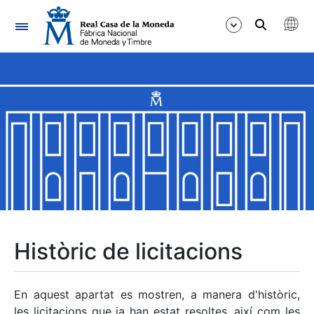
Navegació
Mostra/Amaga
Mostra/Amaga
Mostra/Amaga
Mostra/Amaga
Mostra/Amaga
Històric de licitacions
Mostra/Amaga
En aquest apartat es mostren, a manera d'històric,
les licitacions que ja han estat resoltes, així com les