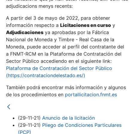
adjudicacions menys recents:
Mostra/Amaga
A partir del 3 de mayo de 2022, para obtener
información respecto a
Licitaciones en curso
y
Mostra/Amaga
Adjudicaciones
ya aprobadas por la Fábrica
Mostra/Amaga
Nacional de Moneda y Timbre - Real Casa de la
Moneda, puede acceder al perfil del contratante del
a FNMT-RCM en la Plataforma de Contratación del
Sector Público accediendo en el siguiente link:
Plataforma de Contratación del Sector Público
(https://contrataciondelestado.es/)
También podrá encontrar más información y algunos
de los procedimientos en
portallicitacion.fnmt.es
Mostra/Amaga
(29-11-21)
Anuncio de la licitación
(29-11-21)
Pliego de Condiciones Particulares
(PCP)