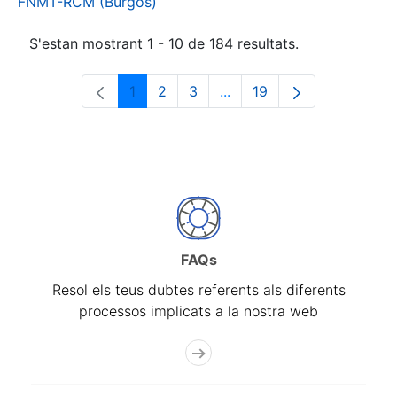
FNMT-RCM (Burgos)
S'estan mostrant 1 - 10 de 184 resultats.
1
2
3
...
19
Pàgina
Pàgina
Pàgina
Pàgines intermèdies Utili
Pàgina
FAQs
Resol els teus dubtes referents als diferents
processos implicats a la nostra web