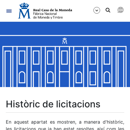
Navegació
Mostra/Amaga
Mostra/Amaga
Mostra/Amaga
Mostra/Amaga
Mostra/Amaga
Històric de licitacions
Mostra/Amaga
En aquest apartat es mostren, a manera d'històric,
les licitacions que ja han estat resoltes, així com les