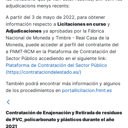
adjudicacions menys recents:
Mostra/Amaga
A partir del 3 de mayo de 2022, para obtener
información respecto a
Licitaciones en curso
y
Mostra/Amaga
Adjudicaciones
ya aprobadas por la Fábrica
Mostra/Amaga
Nacional de Moneda y Timbre - Real Casa de la
Moneda, puede acceder al perfil del contratante del
a FNMT-RCM en la Plataforma de Contratación del
Sector Público accediendo en el siguiente link:
Plataforma de Contratación del Sector Público
(https://contrataciondelestado.es/)
También podrá encontrar más información y algunos
de los procedimientos en
portallicitacion.fnmt.es
Mostra/Amaga
Contratación de Enajenación y Retirada de residuos
de PVC, policarbonato y plásticos durante el año
2021