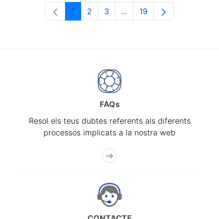
1
2
3
...
19
Pàgina
Pàgina
Pàgina
Pàgines intermèdies Utili
Pàgina
FAQs
Resol els teus dubtes referents als diferents
processos implicats a la nostra web
CONTACTE