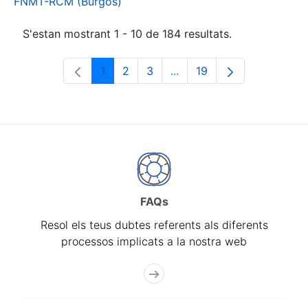
FNMT-RCM (Burgos)
S'estan mostrant 1 - 10 de 184 resultats.
1
2
3
...
19
Pàgina
Pàgina
Pàgina
Pàgines intermèdies Utili
Pàgina
FAQs
Resol els teus dubtes referents als diferents
processos implicats a la nostra web