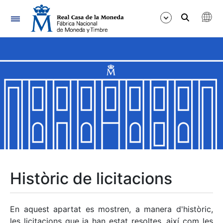
Navegació
Mostra/Amaga
Mostra/Amaga
Mostra/Amaga
Mostra/Amaga
Mostra/Amaga
Històric de licitacions
Mostra/Amaga
En aquest apartat es mostren, a manera d'històric,
les licitacions que ja han estat resoltes, així com les