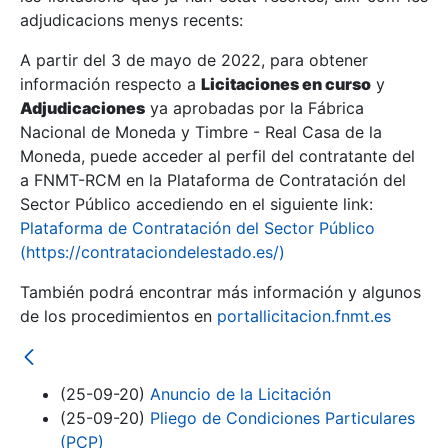
adjudicacions menys recents:
Mostra/Amaga
A partir del 3 de mayo de 2022, para obtener
información respecto a
Licitaciones en curso
y
Mostra/Amaga
Adjudicaciones
ya aprobadas por la Fábrica
Mostra/Amaga
Nacional de Moneda y Timbre - Real Casa de la
Moneda, puede acceder al perfil del contratante del
a FNMT-RCM en la Plataforma de Contratación del
Sector Público accediendo en el siguiente link:
Plataforma de Contratación del Sector Público
(https://contrataciondelestado.es/)
También podrá encontrar más información y algunos
de los procedimientos en
portallicitacion.fnmt.es
Mostra/Amaga
(25-09-20)
Anuncio de la Licitación
(25-09-20)
Pliego de Condiciones Particulares
(PCP)