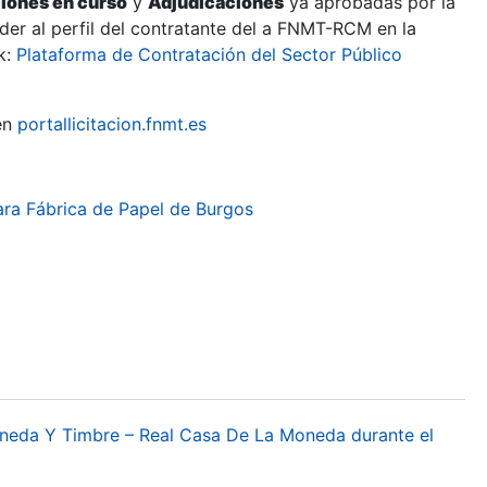
ciones en curso
y
Adjudicaciones
ya aprobadas por la
er al perfil del contratante del a FNMT-RCM en la
k:
Plataforma de Contratación del Sector Público
en
portallicitacion.fnmt.es
ara Fábrica de Papel de Burgos
oneda Y Timbre – Real Casa De La Moneda durante el