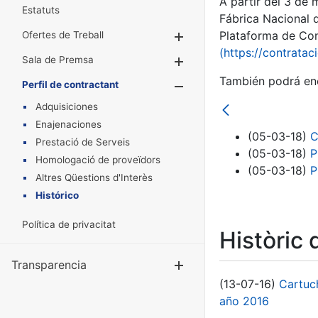
A partir del 3 de
Estatuts
Fábrica Nacional 
Plataforma de Cont
Ofertes de Treball
Mostra/Amaga
(https://contratac
Sala de Premsa
Mostra/Amaga
También podrá enc
Perfil de contractant
Mostra/Amaga
Adquisiciones
Enajenaciones
(05-03-18)
C
Prestació de Serveis
(05-03-18)
P
Homologació de proveïdors
(05-03-18)
P
Altres Qüestions d'Interès
Histórico
Política de privacitat
Històric 
Transparencia
Mostra/Amag
(13-07-16)
Cartuc
año 2016