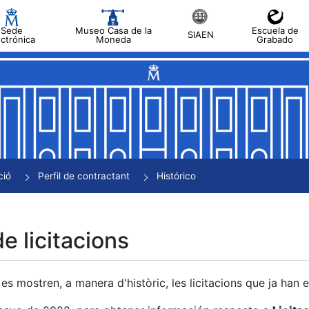
Sede
Museo Casa de la
Escuela de
SIAEN
ectrónica
Moneda
Grabado
a
a
a
a
ció
Perfil de contractant
Histórico
a
de licitacions
es mostren, a manera d'històric, les licitacions que ja han 