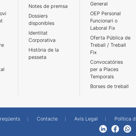
General
Notes de premsa
ovi
OEP Personal
Dossiers
at
Funcionari o
disponibles
Laboral Fix
Identitat
Oferta Pública de
Corporativa
re
Treball / Treball
Història de la
Fix
pesseta
Convocatóries
tal
per a Places
Temporals
Borses de treball
freqüents
Contacte
Avís Legal
Política d
LinkedIn
Facebook
WhatsApp