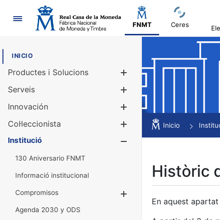
Navegació
FNMT
Ceres
El
INICIO
Productes i Solucions
Mostra/Amag
Serveis
Mostra/Amag
Innovación
Mostra/Amag
Col·leccionista
Mostra/Amag
Inicio
Institu
Institució
Mostra/Amag
130 Aniversario FNMT
Històric 
Informació institucional
Compromisos
Mostra/Amaga
En aquest apartat 
Agenda 2030 y ODS