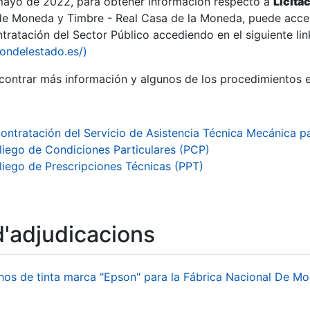
 mayo de 2022, para obtener información respecto a
Licita
de Moneda y Timbre - Real Casa de la Moneda, puede acced
ratación del Sector Público accediendo en el siguiente lin
iondelestado.es/)
ontrar más información y algunos de los procedimientos 
ontratación del Servicio de Asistencia Técnica Mecánica p
liego de Condiciones Particulares (PCP)
liego de Prescripciones Técnicas (PPT)
d'adjudicacions
a
hos de tinta marca "Epson" para la Fábrica Nacional De M