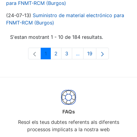
para FNMT-RCM (Burgos)
(24-07-13)
Suministro de material electrónico para
FNMT-RCM (Burgos)
S'estan mostrant 1 - 10 de 184 resultats.
1
2
3
...
19
Pàgina
Pàgina
Pàgina
Pàgines intermèdies Utili
Pàgina
FAQs
Resol els teus dubtes referents als diferents
processos implicats a la nostra web