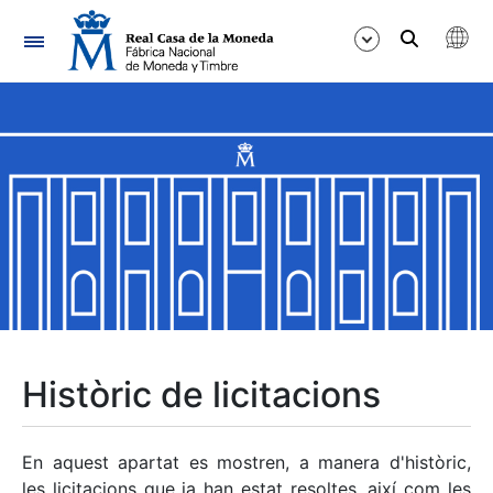
Navegació
Mostra/Amaga
Mostra/Amaga
Mostra/Amaga
Mostra/Amaga
Mostra/Amaga
Històric de licitacions
Mostra/Amaga
En aquest apartat es mostren, a manera d'històric,
les licitacions que ja han estat resoltes, així com les