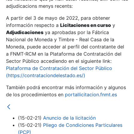
adjudicacions menys recents:
Mostra/Amaga
A partir del 3 de mayo de 2022, para obtener
información respecto a
Licitaciones en curso
y
Mostra/Amaga
Adjudicaciones
ya aprobadas por la Fábrica
Mostra/Amaga
Nacional de Moneda y Timbre - Real Casa de la
Moneda, puede acceder al perfil del contratante del
a FNMT-RCM en la Plataforma de Contratación del
Sector Público accediendo en el siguiente link:
Plataforma de Contratación del Sector Público
(https://contrataciondelestado.es/)
También podrá encontrar más información y algunos
de los procedimientos en
portallicitacion.fnmt.es
Mostra/Amaga
(15-02-21)
Anuncio de la licitación
(15-02-21)
Pliego de Condiciones Particulares
(PCP)