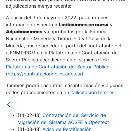
adjudicacions menys recents:
Mostra/Amaga
A partir del 3 de mayo de 2022, para obtener
información respecto a
Licitaciones en curso
y
Mostra/Amaga
Adjudicaciones
ya aprobadas por la Fábrica
Mostra/Amaga
Nacional de Moneda y Timbre - Real Casa de la
Moneda, puede acceder al perfil del contratante del
a FNMT-RCM en la Plataforma de Contratación del
Sector Público accediendo en el siguiente link:
Plataforma de Contratación del Sector Público
(https://contrataciondelestado.es/)
También podrá encontrar más información y algunos
de los procedimientos en
portallicitacion.fnmt.es
Mostra/Amaga
(14-02-18)
Contratación del Servicio de
Migración del Sistema ACSFE a Opentext
(01-03-18)
Aviso de Rectificación