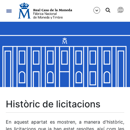
Navegació
Mostra/Amaga
Mostra/Amaga
Mostra/Amaga
Mostra/Amaga
Mostra/Amaga
Històric de licitacions
Mostra/Amaga
En aquest apartat es mostren, a manera d'històric,
les licitacions que ja han estat resoltes, així com les