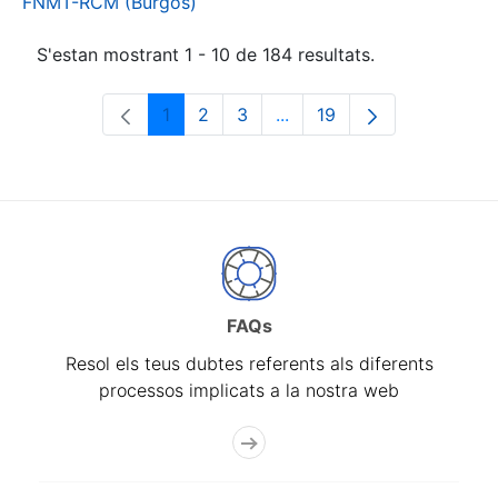
FNMT-RCM (Burgos)
S'estan mostrant 1 - 10 de 184 resultats.
1
2
3
...
19
Pàgina
Pàgina
Pàgina
Pàgines intermèdies Utili
Pàgina
FAQs
Resol els teus dubtes referents als diferents
processos implicats a la nostra web