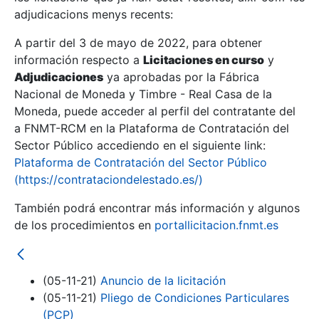
adjudicacions menys recents:
Mostra/Amaga
A partir del 3 de mayo de 2022, para obtener
información respecto a
Licitaciones en curso
y
Mostra/Amaga
Adjudicaciones
ya aprobadas por la Fábrica
Mostra/Amaga
Nacional de Moneda y Timbre - Real Casa de la
Moneda, puede acceder al perfil del contratante del
a FNMT-RCM en la Plataforma de Contratación del
Sector Público accediendo en el siguiente link:
Plataforma de Contratación del Sector Público
(https://contrataciondelestado.es/)
También podrá encontrar más información y algunos
de los procedimientos en
portallicitacion.fnmt.es
Mostra/Amaga
(05-11-21)
Anuncio de la licitación
(05-11-21)
Pliego de Condiciones Particulares
(PCP)