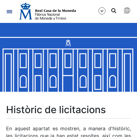
Navegació
Mostra/Amaga
Mostra/Amaga
Mostra/Amaga
Mostra/Amaga
Mostra/Amaga
Històric de licitacions
Mostra/Amaga
En aquest apartat es mostren, a manera d'històric,
les licitacions que ja han estat resoltes, així com les