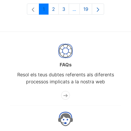
1
2
3
...
19
Pàgina
Pàgina
Pàgina
Pàgines intermèdies Utili
Pàgina
FAQs
Resol els teus dubtes referents als diferents
processos implicats a la nostra web