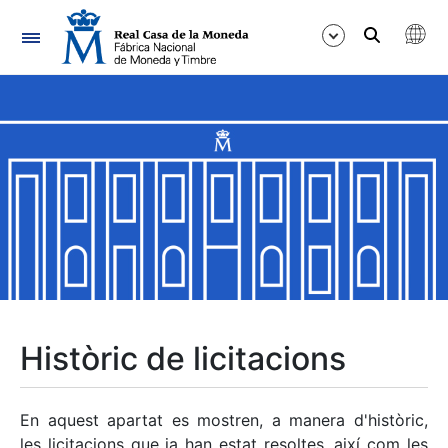
Navegació
Mostra/Amaga
Mostra/Amaga
Mostra/Amaga
Mostra/Amaga
Mostra/Amaga
Històric de licitacions
Mostra/Amaga
En aquest apartat es mostren, a manera d'històric,
les licitacions que ja han estat resoltes, així com les