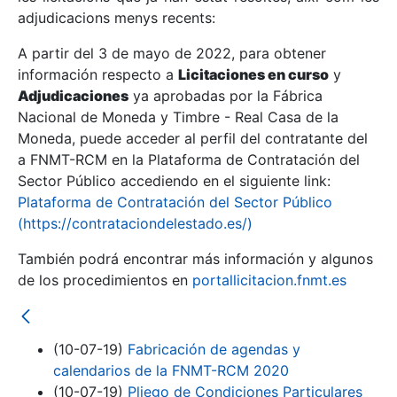
adjudicacions menys recents:
Mostra/Amaga
A partir del 3 de mayo de 2022, para obtener
información respecto a
Licitaciones en curso
y
Mostra/Amaga
Adjudicaciones
ya aprobadas por la Fábrica
Mostra/Amaga
Nacional de Moneda y Timbre - Real Casa de la
Moneda, puede acceder al perfil del contratante del
a FNMT-RCM en la Plataforma de Contratación del
Sector Público accediendo en el siguiente link:
Plataforma de Contratación del Sector Público
(https://contrataciondelestado.es/)
También podrá encontrar más información y algunos
de los procedimientos en
portallicitacion.fnmt.es
Mostra/Amaga
(10-07-19)
Fabricación de agendas y
calendarios de la FNMT-RCM 2020
(10-07-19)
Pliego de Condiciones Particulares