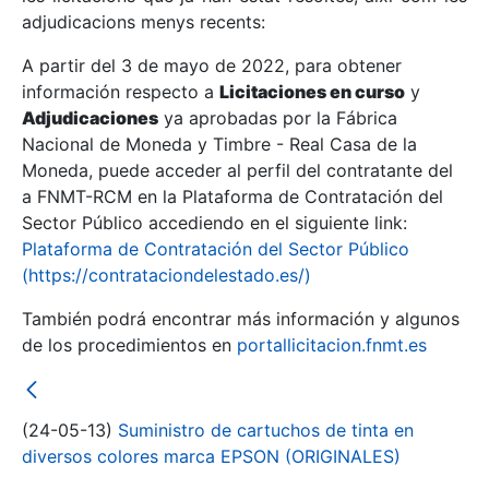
adjudicacions menys recents:
Mostra/Amaga
A partir del 3 de mayo de 2022, para obtener
información respecto a
Licitaciones en curso
y
Mostra/Amaga
Adjudicaciones
ya aprobadas por la Fábrica
Mostra/Amaga
Nacional de Moneda y Timbre - Real Casa de la
Moneda, puede acceder al perfil del contratante del
a FNMT-RCM en la Plataforma de Contratación del
Sector Público accediendo en el siguiente link:
Plataforma de Contratación del Sector Público
(https://contrataciondelestado.es/)
También podrá encontrar más información y algunos
de los procedimientos en
portallicitacion.fnmt.es
Mostra/Amaga
(24-05-13)
Suministro de cartuchos de tinta en
diversos colores marca EPSON (ORIGINALES)