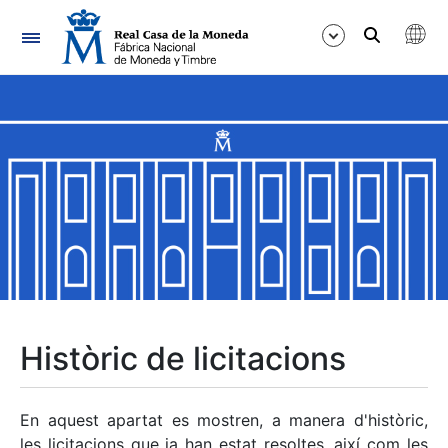
Navegació
Mostra/Amaga
Mostra/Amaga
Mostra/Amaga
Mostra/Amaga
Mostra/Amaga
Històric de licitacions
Mostra/Amaga
En aquest apartat es mostren, a manera d'històric,
les licitacions que ja han estat resoltes, així com les