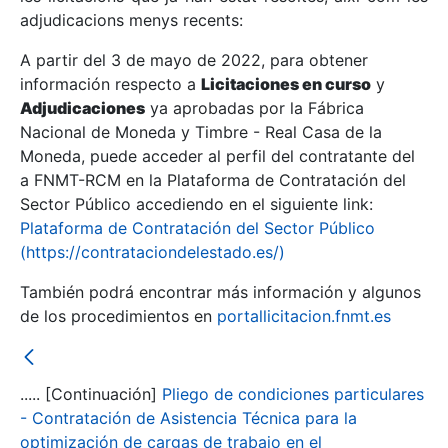
adjudicacions menys recents:
Mostra/Amaga
A partir del 3 de mayo de 2022, para obtener
información respecto a
Licitaciones en curso
y
Mostra/Amaga
Adjudicaciones
ya aprobadas por la Fábrica
Mostra/Amaga
Nacional de Moneda y Timbre - Real Casa de la
Moneda, puede acceder al perfil del contratante del
a FNMT-RCM en la Plataforma de Contratación del
Sector Público accediendo en el siguiente link:
Plataforma de Contratación del Sector Público
(https://contrataciondelestado.es/)
También podrá encontrar más información y algunos
de los procedimientos en
portallicitacion.fnmt.es
Mostra/Amaga
..... [Continuación]
Pliego de condiciones particulares
- Contratación de Asistencia Técnica para la
optimización de cargas de trabajo en el