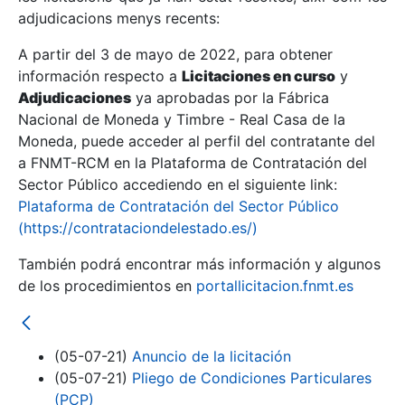
adjudicacions menys recents:
Mostra/Amaga
A partir del 3 de mayo de 2022, para obtener
información respecto a
Licitaciones en curso
y
Mostra/Amaga
Adjudicaciones
ya aprobadas por la Fábrica
Mostra/Amaga
Nacional de Moneda y Timbre - Real Casa de la
Moneda, puede acceder al perfil del contratante del
a FNMT-RCM en la Plataforma de Contratación del
Sector Público accediendo en el siguiente link:
Plataforma de Contratación del Sector Público
(https://contrataciondelestado.es/)
También podrá encontrar más información y algunos
de los procedimientos en
portallicitacion.fnmt.es
Mostra/Amaga
(05-07-21)
Anuncio de la licitación
(05-07-21)
Pliego de Condiciones Particulares
(PCP)