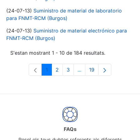
(24-07-13)
Suministro de material de laboratorio
para FNMT-RCM (Burgos)
(24-07-13)
Suministro de material electrónico para
FNMT-RCM (Burgos)
S'estan mostrant 1 - 10 de 184 resultats.
1
2
3
...
19
Pàgina
Pàgina
Pàgina
Pàgines intermèdies Utili
Pàgina
FAQs
Resol els teus dubtes referents als diferents