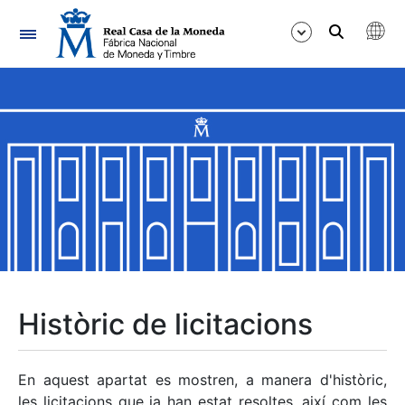
Navegació
Mostra/Amaga
Mostra/Amaga
Mostra/Amaga
Mostra/Amaga
Mostra/Amaga
Històric de licitacions
Mostra/Amaga
En aquest apartat es mostren, a manera d'històric,
les licitacions que ja han estat resoltes, així com les